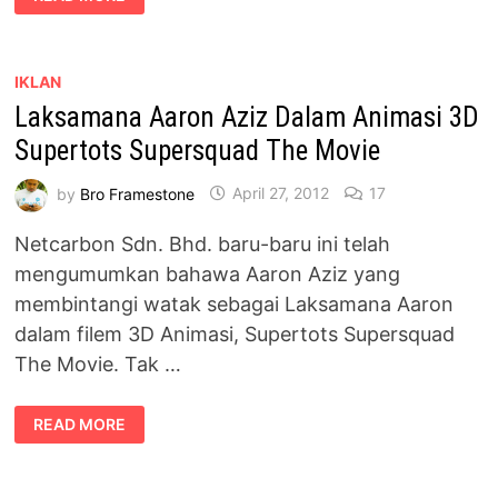
SITI
SALEHA
@
NORA
ELENA
IKLAN
Laksamana Aaron Aziz Dalam Animasi 3D
Supertots Supersquad The Movie
by
Bro Framestone
April 27, 2012
17
Netcarbon Sdn. Bhd. baru-baru ini telah
mengumumkan bahawa Aaron Aziz yang
membintangi watak sebagai Laksamana Aaron
dalam filem 3D Animasi, Supertots Supersquad
The Movie. Tak …
LAKSAMANA
READ MORE
AARON
AZIZ
DALAM
ANIMASI
3D