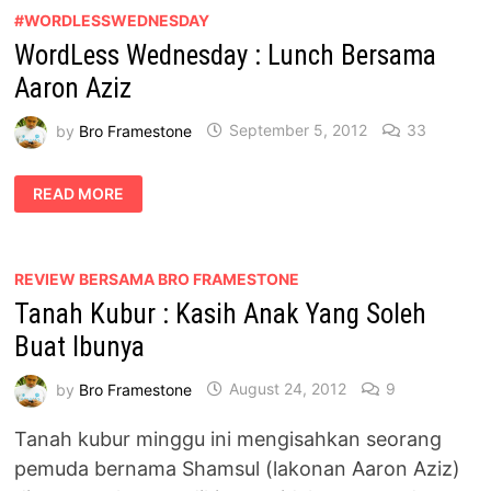
HUBUNGAN
DENGAN
#WORDLESSWEDNESDAY
AARON
WordLess Wednesday : Lunch Bersama
AZIZ
Aaron Aziz
by
Bro Framestone
September 5, 2012
33
WORDLESS
READ MORE
WEDNESDAY
:
LUNCH
BERSAMA
AARON
AZIZ
REVIEW BERSAMA BRO FRAMESTONE
Tanah Kubur : Kasih Anak Yang Soleh
Buat Ibunya
by
Bro Framestone
August 24, 2012
9
Tanah kubur minggu ini mengisahkan seorang
pemuda bernama Shamsul (lakonan Aaron Aziz)