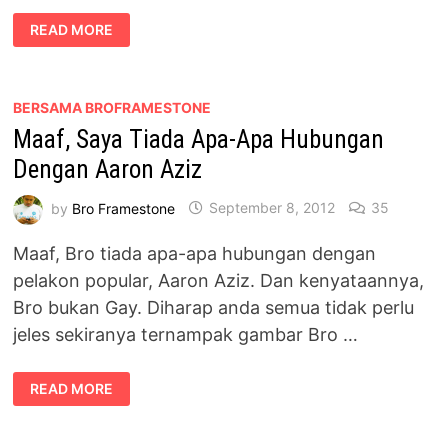
MOVIE
READ MORE
DAY
OUT
:
ANIMASI
SUPERSQUAD
MERIAH
BERSAMA BROFRAMESTONE
Maaf, Saya Tiada Apa-Apa Hubungan
Dengan Aaron Aziz
by
Bro Framestone
September 8, 2012
35
Maaf, Bro tiada apa-apa hubungan dengan
pelakon popular, Aaron Aziz. Dan kenyataannya,
Bro bukan Gay. Diharap anda semua tidak perlu
jeles sekiranya ternampak gambar Bro …
MAAF,
READ MORE
SAYA
TIADA
APA-
APA