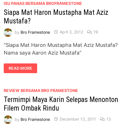
SUPERTOTS
ISU PANAS BERSAMA BROFRAMESTONE
SUPERSQUAD
Siapa Mat Haron Mustapha Mat Aziz
THE
MOVIE
Mustafa?
by
Bro Framestone
April 3, 2012
19
“Siapa Mat Haron Mustapha Mat Aziz Mustafa?
Nama saya Aaron Aziz Mustafa”
SIAPA
READ MORE
MAT
HARON
MUSTAPHA
MAT
AZIZ
MUSTAFA?
REVIEW BERSAMA BRO FRAMESTONE
Termimpi Maya Karin Selepas Menonton
Filem Ombak Rindu
by
Bro Framestone
December 13, 2011
13