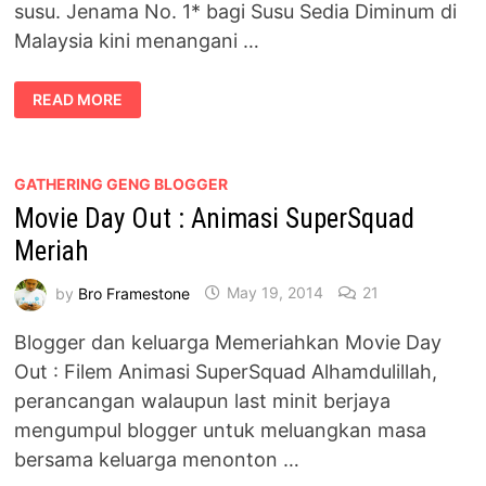
susu. Jenama No. 1* bagi Susu Sedia Diminum di
Malaysia kini menangani …
SEBAB
READ MORE
UNTUK
ANDA
BERSARAPAN
DENGAN
SUSU
DUTCH
GATHERING GENG BLOGGER
LADY
Movie Day Out : Animasi SuperSquad
PUREFARM
Meriah
by
Bro Framestone
May 19, 2014
21
Blogger dan keluarga Memeriahkan Movie Day
Out : Filem Animasi SuperSquad Alhamdulillah,
perancangan walaupun last minit berjaya
mengumpul blogger untuk meluangkan masa
bersama keluarga menonton …