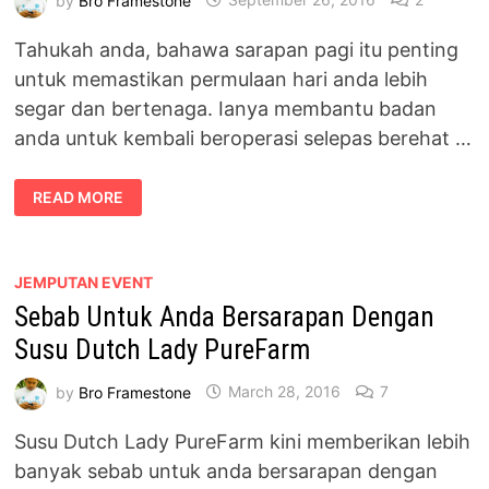
Tahukah anda, bahawa sarapan pagi itu penting
untuk memastikan permulaan hari anda lebih
segar dan bertenaga. Ianya membantu badan
anda untuk kembali beroperasi selepas berehat …
KEPENTINGAN
READ MORE
SARAPAN
PAGI
BERSAMA
SUSU
DUTCH
LADY
JEMPUTAN EVENT
PUREFARM
Sebab Untuk Anda Bersarapan Dengan
Susu Dutch Lady PureFarm
by
Bro Framestone
March 28, 2016
7
Susu Dutch Lady PureFarm kini memberikan lebih
banyak sebab untuk anda bersarapan dengan