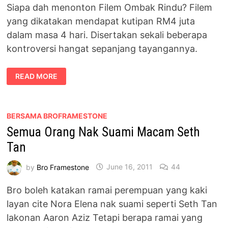
Siapa dah menonton Filem Ombak Rindu? Filem
yang dikatakan mendapat kutipan RM4 juta
dalam masa 4 hari. Disertakan sekali beberapa
kontroversi hangat sepanjang tayangannya.
TERMIMPI
READ MORE
MAYA
KARIN
SELEPAS
MENONTON
FILEM
OMBAK
BERSAMA BROFRAMESTONE
RINDU
Semua Orang Nak Suami Macam Seth
Tan
by
Bro Framestone
June 16, 2011
44
Bro boleh katakan ramai perempuan yang kaki
layan cite Nora Elena nak suami seperti Seth Tan
lakonan Aaron Aziz Tetapi berapa ramai yang