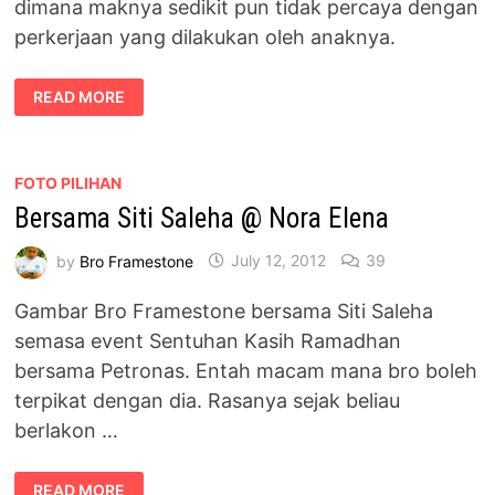
dimana maknya sedikit pun tidak percaya dengan
perkerjaan yang dilakukan oleh anaknya.
TANAH
READ MORE
KUBUR
:
KASIH
ANAK
YANG
SOLEH
FOTO PILIHAN
BUAT
Bersama Siti Saleha @ Nora Elena
IBUNYA
by
Bro Framestone
July 12, 2012
39
Gambar Bro Framestone bersama Siti Saleha
semasa event Sentuhan Kasih Ramadhan
bersama Petronas. Entah macam mana bro boleh
terpikat dengan dia. Rasanya sejak beliau
berlakon …
BERSAMA
READ MORE