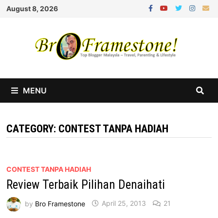
Skip
August 8, 2026
to
content
MENU
CATEGORY:
CONTEST TANPA HADIAH
CONTEST TANPA HADIAH
Review Terbaik Pilihan Denaihati
by
Bro Framestone
April 25, 2013
21