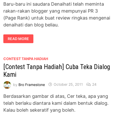
Baru-baru ini saudara Denaihati telah meminta
rakan-rakan blogger yang mempunyai PR 3
(Page Rank) untuk buat review ringkas mengenai
denaihati dan blog beliau.
REVIEW
READ MORE
TERBAIK
PILIHAN
DENAIHATI
CONTEST TANPA HADIAH
[Contest Tanpa Hadiah] Cuba Teka Dialog
Kami
by
Bro Framestone
October 25, 2011
24
Berdasarkan gambar di atas, Cer teka, apa yang
telah berlaku diantara kami dalam bentuk dialog.
Kalau boleh sekeratif yang boleh.