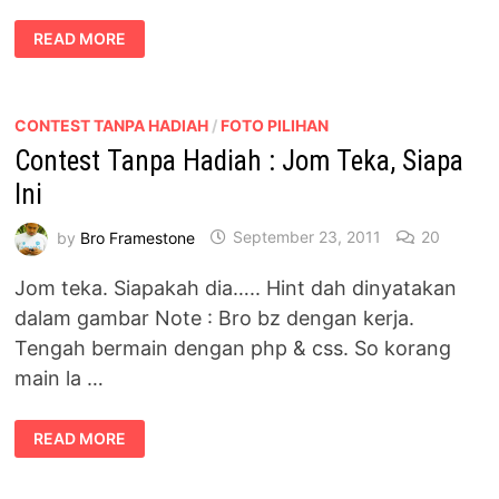
[CONTEST
READ MORE
TANPA
HADIAH]
CUBA
TEKA
DIALOG
KAMI
CONTEST TANPA HADIAH
/
FOTO PILIHAN
Contest Tanpa Hadiah : Jom Teka, Siapa
Ini
by
Bro Framestone
September 23, 2011
20
Jom teka. Siapakah dia….. Hint dah dinyatakan
dalam gambar Note : Bro bz dengan kerja.
Tengah bermain dengan php & css. So korang
main la …
CONTEST
READ MORE
TANPA
HADIAH
:
JOM