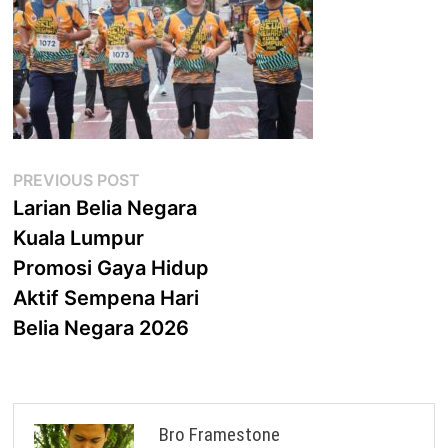
Post
Previous
PREVIOUS POST
post:
Larian Belia Negara
navigation
Kuala Lumpur
Promosi Gaya Hidup
Aktif Sempena Hari
Belia Negara 2026
Bro Framestone