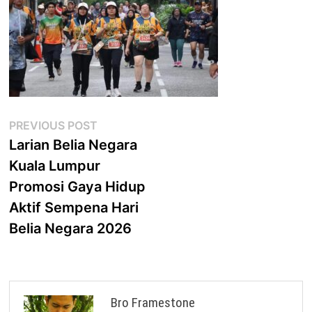
Post
Previous
PREVIOUS POST
post:
Larian Belia Negara
navigation
Kuala Lumpur
Promosi Gaya Hidup
Aktif Sempena Hari
Belia Negara 2026
Bro Framestone