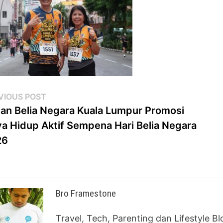
st
Previous
VIOUS POST
post:
ian Belia Negara Kuala Lumpur Promosi
vigation
a Hidup Aktif Sempena Hari Belia Negara
26
Bro Framestone
Travel, Tech, Parenting dan Lifestyle B