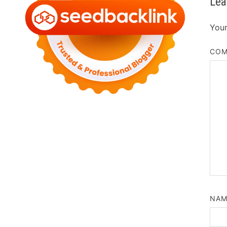
Lea
Your
CO
NA