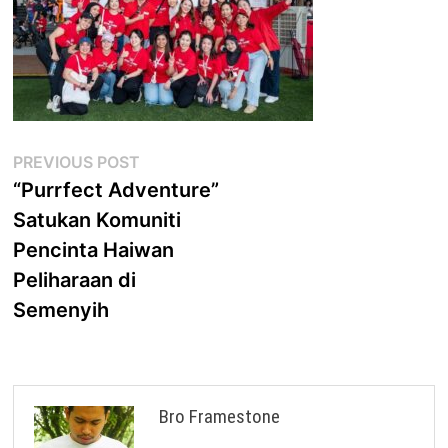
Post
Previous
PREVIOUS POST
post:
“Purrfect Adventure”
navigation
Satukan Komuniti
Pencinta Haiwan
Peliharaan di
Semenyih
Bro Framestone