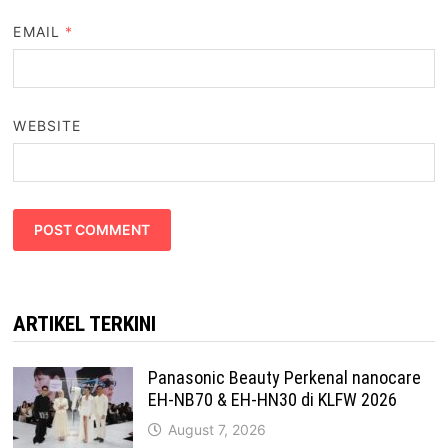
EMAIL
*
WEBSITE
ARTIKEL TERKINI
Panasonic Beauty Perkenal nanocare
EH-NB70 & EH-HN30 di KLFW 2026
August 7, 2026