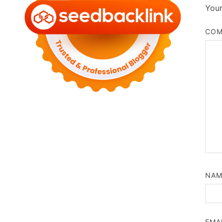
Your
CO
NA
EMA