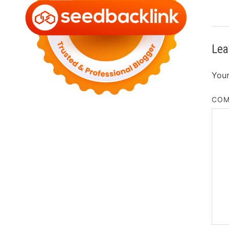
Lea
Your
CO