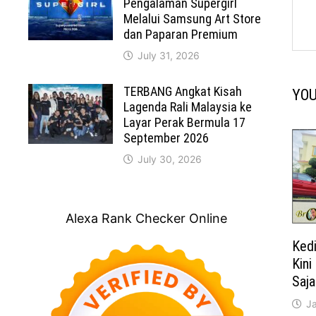
Pengalaman Supergirl
Melalui Samsung Art Store
dan Paparan Premium
July 31, 2026
TERBANG Angkat Kisah
YOU
Lagenda Rali Malaysia ke
Layar Perak Bermula 17
September 2026
July 30, 2026
Alexa Rank Checker Online
Kedi
Kini
Saja
J