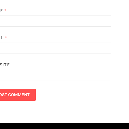
ME
*
IL
*
SITE