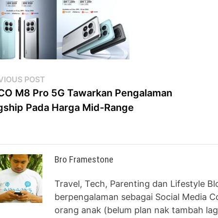
st
Previous
VIOUS POST
post:
CO M8 Pro 5G Tawarkan Pengalaman
vigation
gship Pada Harga Mid-Range
Bro Framestone
Travel, Tech, Parenting dan Lifestyle B
berpengalaman sebagai Social Media Co
orang anak (belum plan nak tambah lag