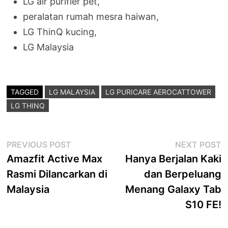
LG air purifier pet,
peralatan rumah mesra haiwan,
LG ThinQ kucing,
LG Malaysia
TAGGED
LG MALAYSIA
LG PURICARE AEROCATTOWER
LG THINQ
Post
Previous
N
PREVIOUS POST
NEXT POST
post:
p
Amazfit Active Max
Hanya Berjalan Kaki
navigation
Rasmi Dilancarkan di
dan Berpeluang
Malaysia
Menang Galaxy Tab
S10 FE!