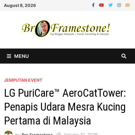
Skip
August 8, 2026
to
content
MENU
JEMPUTAN EVENT
LG PuriCare™ AeroCatTower:
Penapis Udara Mesra Kucing
Pertama di Malaysia
by
Bro Framestone
January 10, 2026