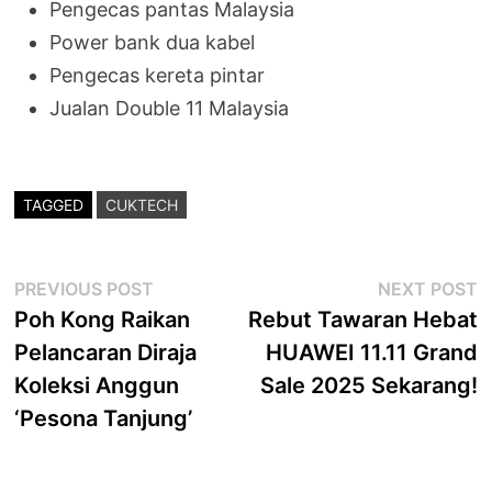
Pengecas pantas Malaysia
Power bank dua kabel
Pengecas kereta pintar
Jualan Double 11 Malaysia
TAGGED
CUKTECH
Post
Previous
N
PREVIOUS POST
NEXT POST
post:
p
Poh Kong Raikan
Rebut Tawaran Hebat
navigation
Pelancaran Diraja
HUAWEI 11.11 Grand
Koleksi Anggun
Sale 2025 Sekarang!
‘Pesona Tanjung’