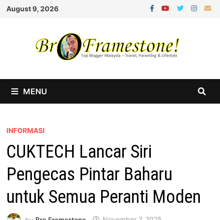
Skip
August 9, 2026
to
content
MENU
INFORMASI
CUKTECH Lancar Siri
Pengecas Pintar Baharu
untuk Semua Peranti Moden
by
Bro Framestone
November 7, 2025