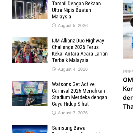
Tampil Dengan Rekaan
Ultra Nipis Buatan
Malaysia
August 5, 2026
IJM Allianz Duo Highway
Challenge 2026 Terus
Kekal Antara Acara Larian
Terbaik Malaysia
August 4, 2026
Po
PRE
OMS
na
Watsons Get Active
Kon
Carnival 2026 Meriahkan
Stadium Merdeka dengan
den
Gaya Hidup Sihat
Tha
August 3, 2026
Samsung Bawa