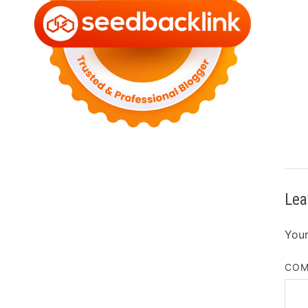
Lea
Your
CO