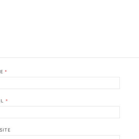
ME
*
IL
*
SITE