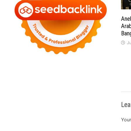
Anek
Arab
Ban
J
Lea
Your