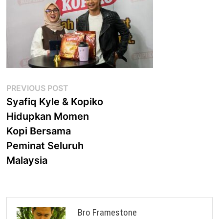
Post
Previous
PREVIOUS POST
post:
Syafiq Kyle & Kopiko
navigation
Hidupkan Momen
Kopi Bersama
Peminat Seluruh
Malaysia
Bro Framestone