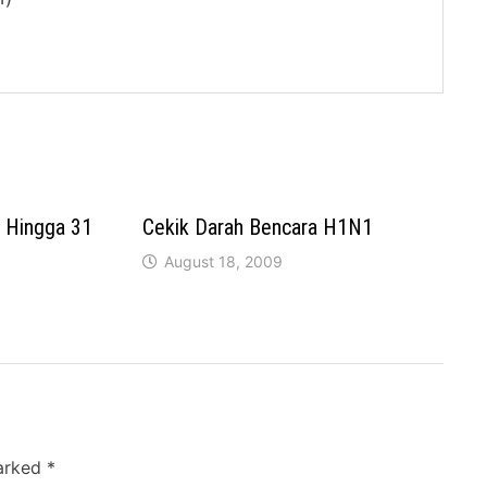
i Hingga 31
Cekik Darah Bencara H1N1
August 18, 2009
marked
*