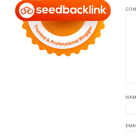
CO
NA
EMA