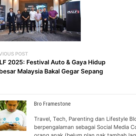
st
Previous
VIOUS POST
post:
F 2025: Festival Auto & Gaya Hidup
vigation
besar Malaysia Bakal Gegar Sepang
Bro Framestone
Travel, Tech, Parenting dan Lifestyle B
berpengalaman sebagai Social Media Co
orang anak (belum plan nak tambah lag