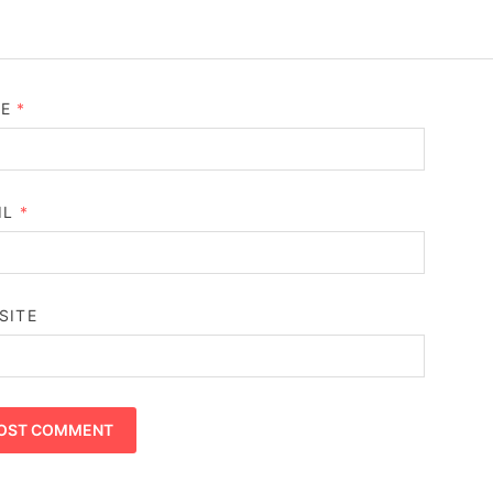
ME
*
IL
*
SITE