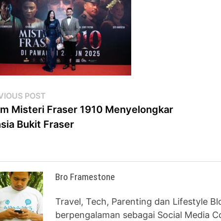
st
Previous
VIOUS POST
post:
em Misteri Fraser 1910 Menyelongkar
vigation
sia Bukit Fraser
Bro Framestone
Travel, Tech, Parenting dan Lifestyle B
berpengalaman sebagai Social Media Co