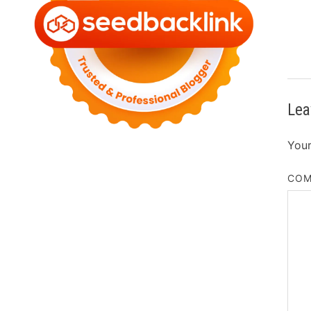
Lea
Your
CO