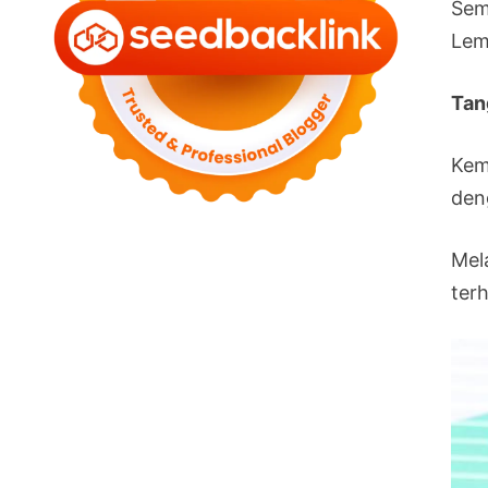
Sem
Lem
Tan
Kem
den
Mel
terh