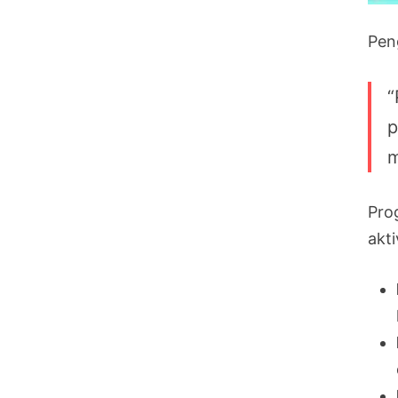
Pen
“
p
m
Pro
akt