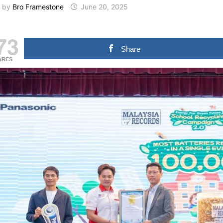
by
Bro Framestone
June 20, 2025
73
Share
ARES