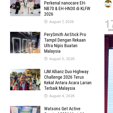
Perkenal nanocare EH-
NB70 & EH-HN30 di KLFW
2026
1
August 7, 2026
SH
PerySmith AirStick Pro
Tampil Dengan Rekaan
Ultra Nipis Buatan
Malaysia
August 5, 2026
IJM Allianz Duo Highway
Challenge 2026 Terus
Kekal Antara Acara Larian
Terbaik Malaysia
August 4, 2026
Watsons Get Active