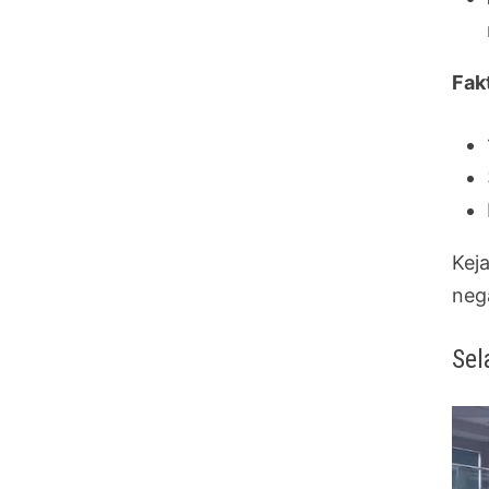
Fak
Kej
neg
Sel