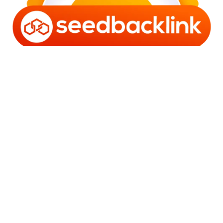
Copyright © 2006 - 2025 Bro Framestone | Owned by
Gabra Media Empire (003752670-X) | Powered by