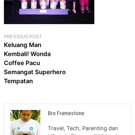
Post
Previous
PREVIOUS POST
post:
Keluang Man
navigation
Kembali! Wonda
Coffee Pacu
Semangat Superhero
Tempatan
Bro Framestone
Travel, Tech, Parenting dan