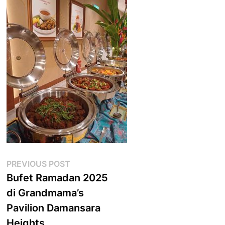
Post
Previous
PREVIOUS POST
post:
Bufet Ramadan 2025
navigation
di Grandmama’s
Pavilion Damansara
Heights