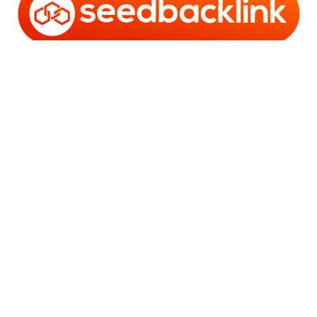
Copyright © 2006 - 2025 Bro Framestone | Owned by
Gabra Media Empire (003752670-X) | Powered by
WordPress
and
Bam
.