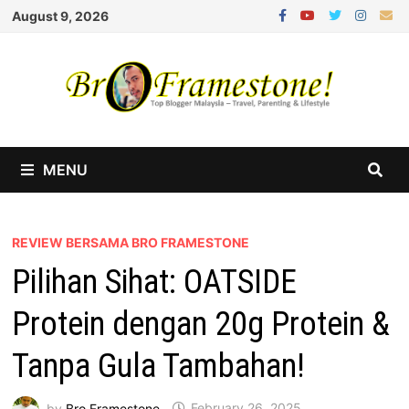
Skip
August 9, 2026
to
content
MENU
REVIEW BERSAMA BRO FRAMESTONE
Pilihan Sihat: OATSIDE
Protein dengan 20g Protein &
Tanpa Gula Tambahan!
by
Bro Framestone
February 26, 2025