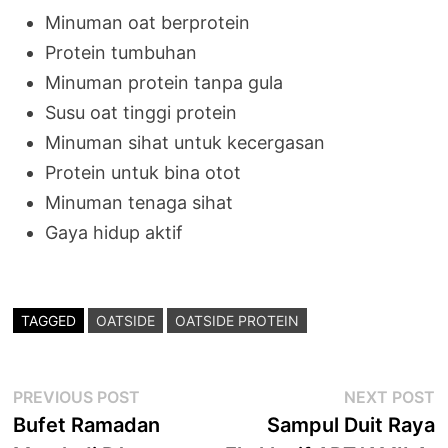
Minuman oat berprotein
Protein tumbuhan
Minuman protein tanpa gula
Susu oat tinggi protein
Minuman sihat untuk kecergasan
Protein untuk bina otot
Minuman tenaga sihat
Gaya hidup aktif
TAGGED
OATSIDE
OATSIDE PROTEIN
Post
Previous
N
PREVIOUS POST
NEXT POST
post:
p
Bufet Ramadan
Sampul Duit Raya
navigation