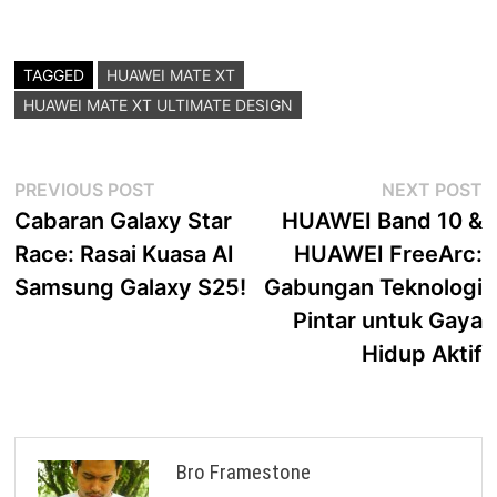
TAGGED
HUAWEI MATE XT
HUAWEI MATE XT ULTIMATE DESIGN
Post
Previous
N
PREVIOUS POST
NEXT POST
post:
p
Cabaran Galaxy Star
HUAWEI Band 10 &
navigation
Race: Rasai Kuasa AI
HUAWEI FreeArc:
Samsung Galaxy S25!
Gabungan Teknologi
Pintar untuk Gaya
Hidup Aktif
Bro Framestone