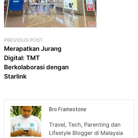
Post
Previous
PREVIOUS POST
post:
Merapatkan Jurang
navigation
Digital: TMT
Berkolaborasi dengan
Starlink
Bro Framestone
Travel, Tech, Parenting dan
Lifestyle Blogger di Malaysia