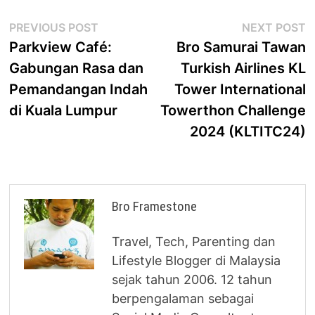
Post
Previous
N
PREVIOUS POST
NEXT POST
post:
p
Parkview Café:
Bro Samurai Tawan
navigation
Gabungan Rasa dan
Turkish Airlines KL
Pemandangan Indah
Tower International
di Kuala Lumpur
Towerthon Challenge
2024 (KLTITC24)
Bro Framestone
Travel, Tech, Parenting dan
Lifestyle Blogger di Malaysia
sejak tahun 2006. 12 tahun
berpengalaman sebagai