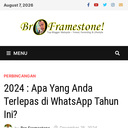
Skip
August 7, 2026
to
content
MENU
PERBINCANGAN
2024 : Apa Yang Anda
Terlepas di WhatsApp Tahun
Ini?
by
Bro Framestone
December 25, 2024