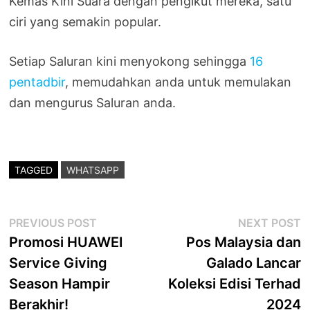
Kemas Kini Suara dengan pengikut mereka, satu
ciri yang semakin popular.
Setiap Saluran kini menyokong sehingga
16
pentadbir
, memudahkan anda untuk memulakan
dan mengurus Saluran anda.
TAGGED
WHATSAPP
Post
Previous
N
PREVIOUS POST
NEXT POST
post:
p
Promosi HUAWEI
Pos Malaysia dan
navigation
Service Giving
Galado Lancar
Season Hampir
Koleksi Edisi Terhad
Berakhir!
2024