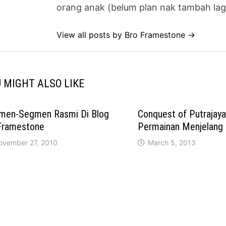
orang anak (belum plan nak tambah lag
View all posts by Bro Framestone →
 MIGHT ALSO LIKE
men-Segmen Rasmi Di Blog
Conquest of Putrajaya
Framestone
Permainan Menjelang P
ovember 27, 2010
March 5, 2013