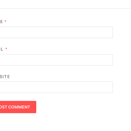
ME
*
IL
*
SITE