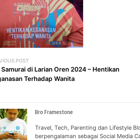
st
Previous
VIOUS POST
post:
 Samurai di Larian Oren 2024 – Hentikan
vigation
anasan Terhadap Wanita
Bro Framestone
Travel, Tech, Parenting dan Lifestyle B
berpengalaman sebagai Social Media Co