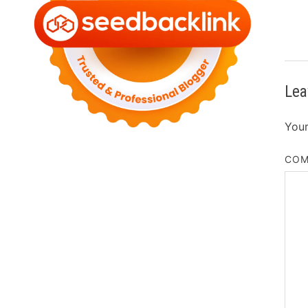
Lea
Your
CO