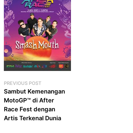
Post
Previous
PREVIOUS POST
post:
Sambut Kemenangan
navigation
MotoGP™ di After
Race Fest dengan
Artis Terkenal Dunia