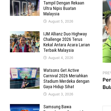
Tampil Dengan Rekaan
Ultra Nipis Buatan
Malaysia
August 5, 2026
IJM Allianz Duo Highway
Challenge 2026 Terus
Kekal Antara Acara Larian
Terbaik Malaysia
August 4, 2026
Watsons Get Active
Po
PRE
Carnival 2026 Meriahkan
Pen
Stadium Merdeka dengan
na
Gaya Hidup Sihat
Bul
August 3, 2026
Samsung Bawa