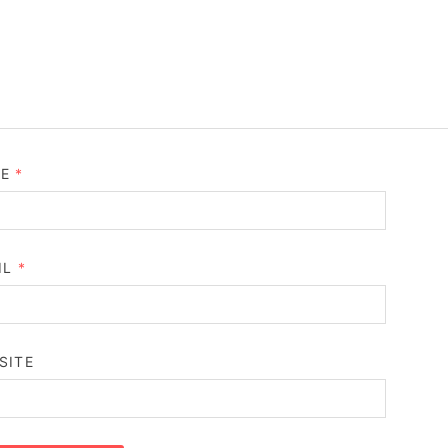
ME
*
IL
*
SITE