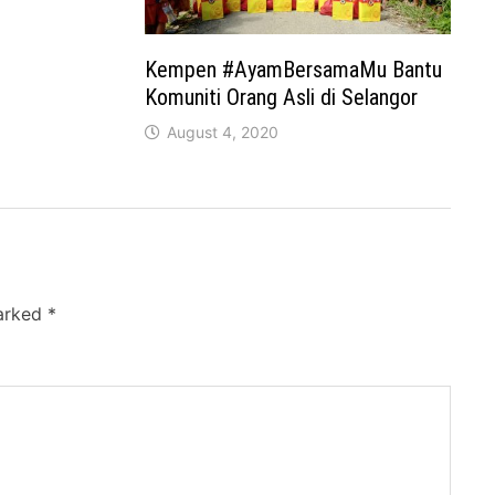
Kempen #AyamBersamaMu Bantu
Komuniti Orang Asli di Selangor
August 4, 2020
marked
*