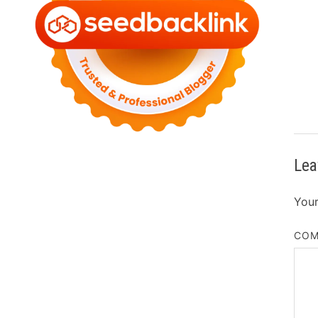
Lea
Your
CO