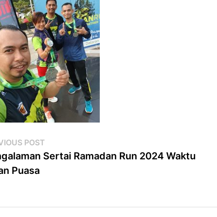
st
Previous
VIOUS POST
post:
galaman Sertai Ramadan Run 2024 Waktu
vigation
an Puasa