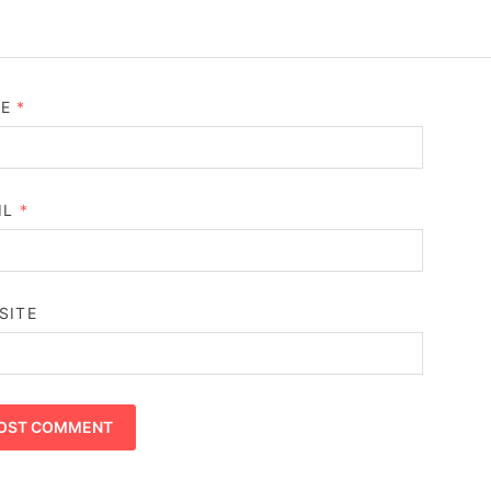
ME
*
IL
*
SITE