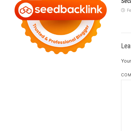
Sec
F
Lea
Your
CO