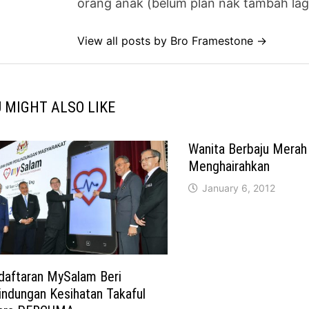
orang anak (belum plan nak tambah lag
View all posts by Bro Framestone →
 MIGHT ALSO LIKE
Wanita Berbaju Merah
Menghairahkan
January 6, 2012
daftaran MySalam Beri
indungan Kesihatan Takaful