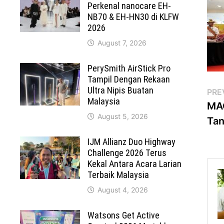
Perkenal nanocare EH-
NB70 & EH-HN30 di KLFW
2026
August 7, 2026
PerySmith AirStick Pro
Tampil Dengan Rekaan
Po
Ultra Nipis Buatan
PRE
Malaysia
MAG
na
August 5, 2026
Tan
IJM Allianz Duo Highway
Challenge 2026 Terus
Kekal Antara Acara Larian
Terbaik Malaysia
August 4, 2026
Watsons Get Active