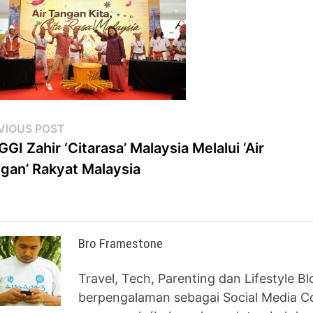
st
Previous
VIOUS POST
post:
GI Zahir ‘Citarasa’ Malaysia Melalui ‘Air
vigation
gan’ Rakyat Malaysia
Bro Framestone
Travel, Tech, Parenting dan Lifestyle B
berpengalaman sebagai Social Media Co