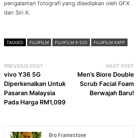
pengalaman fotografi yang disediakan oleh GFX
dan Siri X.
TAGGED
FUJIFILM
FUJIFILM X-S20
FUJIFILM XAPP
Post
Previous
N
PREVIOUS POST
NEXT POST
post:
p
vivo Y36 5G
Men’s Biore Double
navigation
Diperkenalkan Untuk
Scrub Facial Foam
Pasaran Malaysia
Berwajah Baru!
Pada Harga RM1,099
Bro Framestone