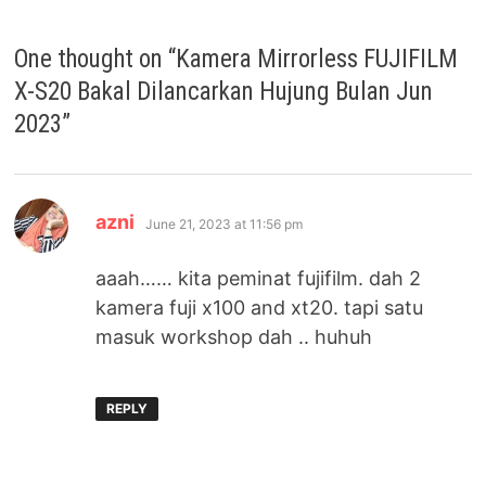
One thought on “
Kamera Mirrorless FUJIFILM
X-S20 Bakal Dilancarkan Hujung Bulan Jun
2023
”
says:
azni
June 21, 2023 at 11:56 pm
aaah…… kita peminat fujifilm. dah 2
kamera fuji x100 and xt20. tapi satu
masuk workshop dah .. huhuh
REPLY