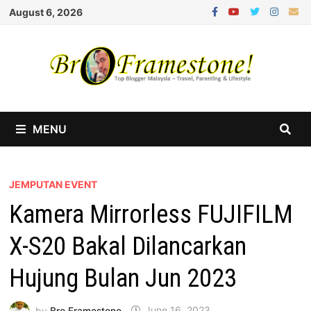
Skip
August 6, 2026
to
content
MENU
JEMPUTAN EVENT
Kamera Mirrorless FUJIFILM
X-S20 Bakal Dilancarkan
Hujung Bulan Jun 2023
by
Bro Framestone
June 16, 2023