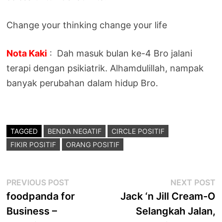
Change your thinking change your life
Nota Kaki
: Dah masuk bulan ke-4 Bro jalani
terapi dengan psikiatrik. Alhamdulillah, nampak
banyak perubahan dalam hidup Bro.
TAGGED
BENDA NEGATIF
CIRCLE POSITIF
FIKIR POSITIF
ORANG POSITIF
Post
Previous
N
PREVIOUS POST
NEXT POST
post:
p
foodpanda for
Jack ‘n Jill Cream-O
navigation
Business –
Selangkah Jalan,