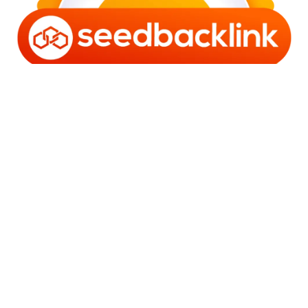
Copyright © 2006 - 2025 Bro Framestone | Owned by
Gabra Media Empire (003752670-X) | Powered by