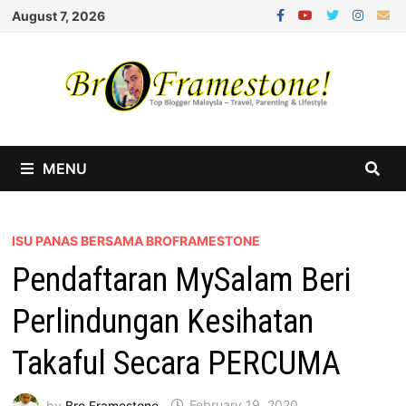
Skip
August 7, 2026
to
content
MENU
ISU PANAS BERSAMA BROFRAMESTONE
Pendaftaran MySalam Beri
Perlindungan Kesihatan
Takaful Secara PERCUMA
by
Bro Framestone
February 19, 2020