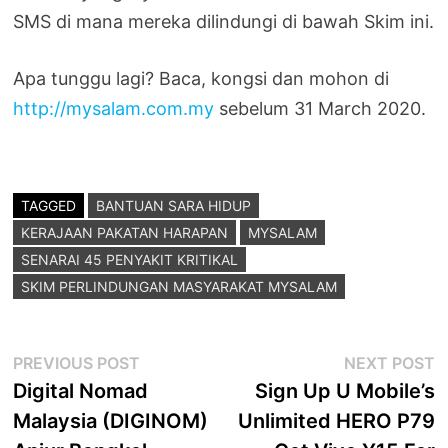
SMS di mana mereka dilindungi di bawah Skim ini.
Apa tunggu lagi? Baca, kongsi dan mohon di
http://mysalam.com.my
sebelum 31 March 2020.
TAGGED
BANTUAN SARA HIDUP
KERAJAAN PAKATAN HARAPAN
MYSALAM
SENARAI 45 PENYAKIT KRITIKAL
SKIM PERLINDUNGAN MASYARAKAT MYSALAM
Post
Previous
N
PREVIOUS POST
NEXT POST
post:
p
Digital Nomad
Sign Up U Mobile’s
navigation
Malaysia (DIGINOM)
Unlimited HERO P79