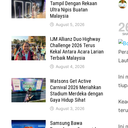
Tampil Dengan Rekaan
Ultra Nipis Buatan
Malaysia
2
August 5, 2026
SH
IJM Allianz Duo Highway
Challenge 2026 Terus
Kekal Antara Acara Larian
Per
Terbaik Malaysia
Laut
August 4, 2026
Ini
Watsons Get Active
tiu
Carnival 2026 Meriahkan
Stadium Merdeka dengan
Gaya Hidup Sihat
Kea
August 3, 2026
ter
Samsung Bawa
Ini