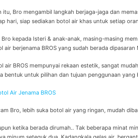
h itu, Bro mengambil langkah berjaga-jaga dan memas
ap hari, siap sediakan botol air khas untuk setiap ora
i Bro kepada Isteri & anak-anak, masing-masing mempun
ol air berjenama BROS yang sudah berada dipasaran M
ol air BROS mempunyai rekaan estetik, sangat mudah 
ta bentuk untuk pilihan dan tujuan penggunaan yang 
am Bro, lebih suka botol air yang ringan, mudah dib
upun ketika berada dirumah.. Tak beberapa minat mi
ya minum seteguk dua. Kadangkala gelas air, bergant