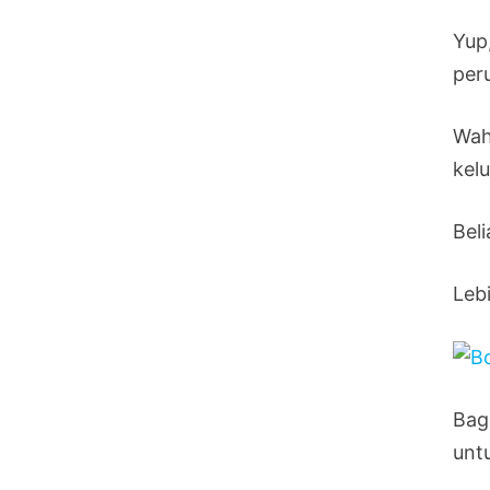
Yup
peru
Wah
kel
Bel
Leb
Bag
unt