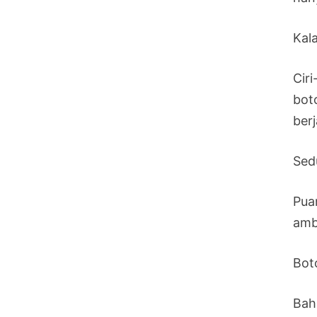
Kal
Cir
bot
ber
Sed
Pua
amb
Boto
Bah