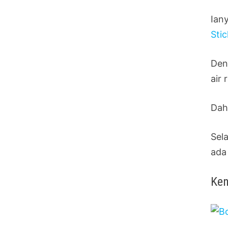
Ian
Sti
Den
air 
Dah
Sel
ada
Ken