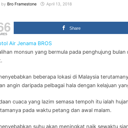
by
Bro Framestone
April 13, 2018
66
Share
ARES
alihan monsun yang bermula pada penghujung bulan
.
 menyebabkan beberapa lokasi di Malaysia terutaman
pan angin daripada pelbagai hala dengan kelajuan yan
daan cuaca yang lazim semasa tempoh itu ialah hujan 
utamanya pada waktu petang dan awal malam.
 menyebabkan suhu akan meningkat naik sewaktu sian