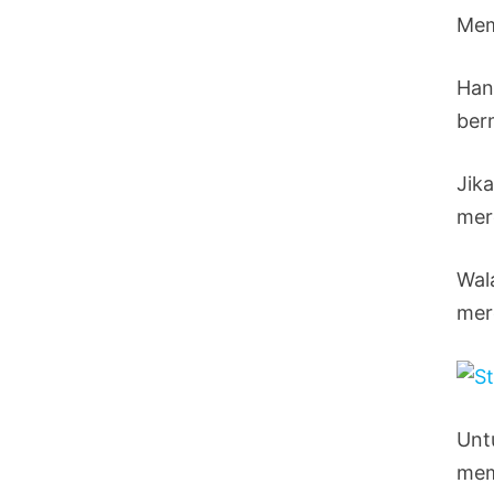
Mem
Hany
ber
Jik
mer
Wal
mer
Unt
mem