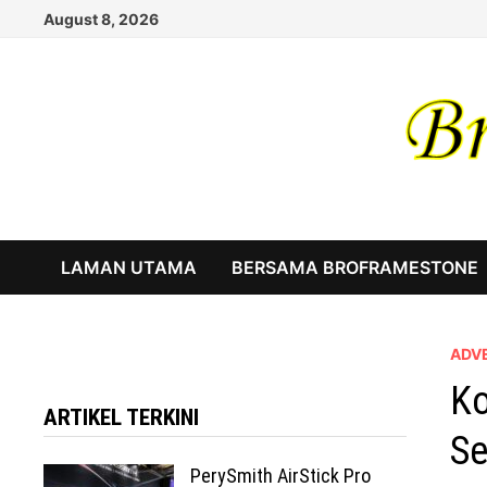
Skip
August 8, 2026
to
content
LAMAN UTAMA
BERSAMA BROFRAMESTONE
ADV
Ko
ARTIKEL TERKINI
Se
PerySmith AirStick Pro