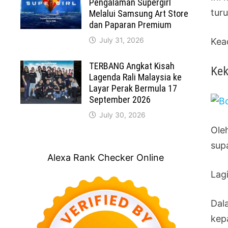
Pengalaman Supergirl
tur
Melalui Samsung Art Store
dan Paparan Premium
July 31, 2026
Kea
TERBANG Angkat Kisah
Kek
Lagenda Rali Malaysia ke
Layar Perak Bermula 17
September 2026
July 30, 2026
Ole
sup
Alexa Rank Checker Online
Lag
Dal
kep