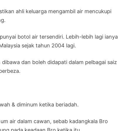
tikan ahli keluarga mengambil air mencukupi
ng.
yai botol air tersendiri. Lebih-lebih lagi ianya
alaysia sejak tahun 2004 lagi.
dibawa dan boleh didapati dalam pelbagai saiz
berbeza.
awah & diminum ketika beriadah.
num air dalam cawan, sebab kadangkala Bro
ung pada keadaan Bro ketika itu.