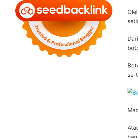
Ole
seti
Dar
bot
Bot
ser
Mac
Ata
han