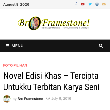
Skip
August 8, 2026
to
content
MENU
FOTO PILIHAN
Novel Edisi Khas – Tercipta
Untukku Terbitan Karya Seni
by
Bro Framestone
July 6, 2016