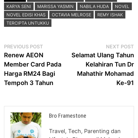
KARYA SENI
MARISSA YASMIN
NABILA HUDA
NOVEL
NOVEL EDISI KHAS
OCTAVIA MELROSE
REMY ISHAK
TERCIPTA UNTUKKU
Post
Previous
N
PREVIOUS POST
NEXT POST
post:
p
Renew AEON
Selamat Ulang Tahun
navigation
Member Card Pada
Kelahiran Tun Dr
Harga RM24 Bagi
Mahathir Mohamad
Tempoh 3 Tahun
Ke-91
Bro Framestone
Travel, Tech, Parenting dan