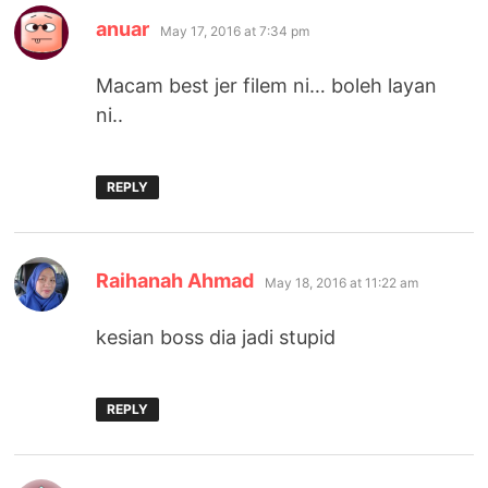
says:
anuar
May 17, 2016 at 7:34 pm
Macam best jer filem ni… boleh layan
ni..
REPLY
says:
Raihanah Ahmad
May 18, 2016 at 11:22 am
kesian boss dia jadi stupid
REPLY