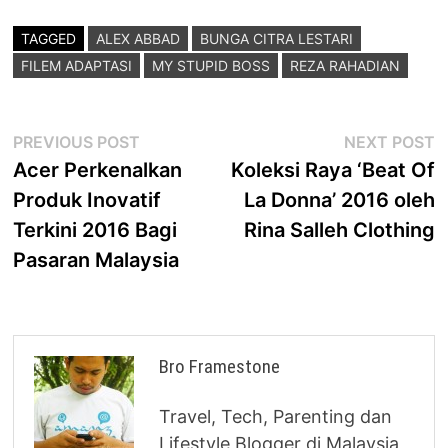
TAGGED
ALEX ABBAD
BUNGA CITRA LESTARI
FILEM ADAPTASI
MY STUPID BOSS
REZA RAHADIAN
Post
Previous
N
PREVIOUS POST
NEXT POST
post:
p
Acer Perkenalkan
Koleksi Raya ‘Beat Of
navigation
Produk Inovatif
La Donna’ 2016 oleh
Terkini 2016 Bagi
Rina Salleh Clothing
Pasaran Malaysia
Bro Framestone
Travel, Tech, Parenting dan
Lifestyle Blogger di Malaysia