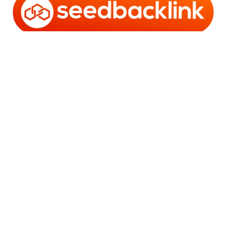
Copyright © 2006 - 2025 Bro Framestone | Owned by
Gabra Media Empire (003752670-X) | Powered by
WordPress
and
Bam
.