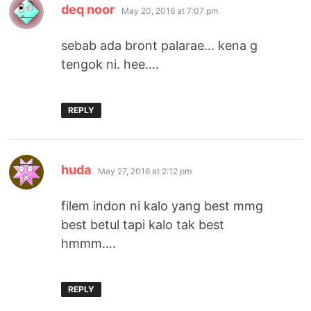
says:
deq noor
May 20, 2016 at 7:07 pm
sebab ada bront palarae… kena g
tengok ni. hee….
REPLY
says:
huda
May 27, 2016 at 2:12 pm
filem indon ni kalo yang best mmg
best betul tapi kalo tak best
hmmm….
REPLY