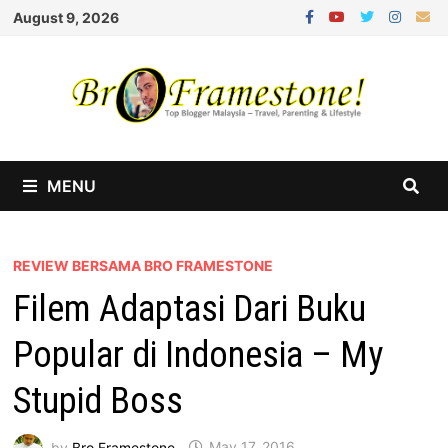
Skip
August 9, 2026
to
content
MENU
REVIEW BERSAMA BRO FRAMESTONE
Filem Adaptasi Dari Buku
Popular di Indonesia – My
Stupid Boss
by
Bro Framestone
May 17, 2016