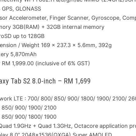
 GPS, GLONASS
sor Accelerometer, Finger Scanner, Gyroscope, Comp
ory 3GB(RAM) + 32GB internal memory
roSD up to 128GB
ension / Weight 169 x 237.3 x 5.6mm, 392g
tery 5,870mAh
 RM 1,999.00 (inclusive of 6% GST)
axy Tab S2 8.0-inch – RM 1,699
work LTE : 700/ 800/ 850/ 900/ 1800/ 1900/ 2100/ 2
: 850/ 900/ 1900/ 2100
: 850/ 900/ 1800/ 1900
Quad 1.9GHz + Quad 1.3GHz, Octacore application pr
play 8.0” 2048×1536(QXGA) Super AMOLED