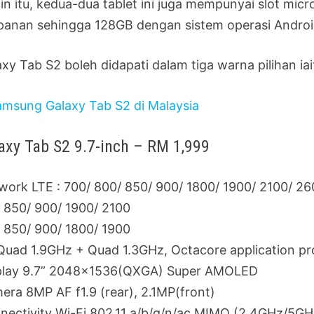
ain itu, kedua-dua tablet ini juga mempunyai slot m
panan sehingga 128GB dengan sistem operasi Android
xy Tab S2 boleh didapati dalam tiga warna pilihan ia
axy Tab S2 9.7-inch – RM 1,999
work LTE : 700/ 800/ 850/ 900/ 1800/ 1900/ 2100/ 2
: 850/ 900/ 1900/ 2100
: 850/ 900/ 1800/ 1900
Quad 1.9GHz + Quad 1.3GHz, Octacore application pr
play 9.7” 2048×1536(QXGA) Super AMOLED
era 8MP AF f1.9 (rear), 2.1MP(front)
nectivity Wi-Fi 802.11 a/b/g/n/ac MIMO (2.4GHz/5GHz