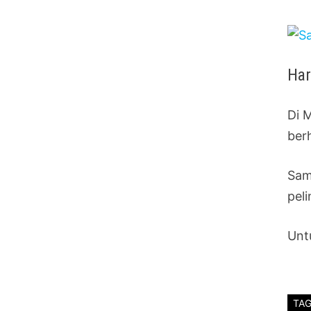
Har
Di M
ber
Sam
peli
Unt
TA