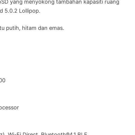
icroSD yang menyokong tambahan kapasiti ruang
 5.0.2 Lollipop.
itu putih, hitam dan emas.
600
ocessor
), Wi-Fi Direct, Bluetooth®4.1 BLE