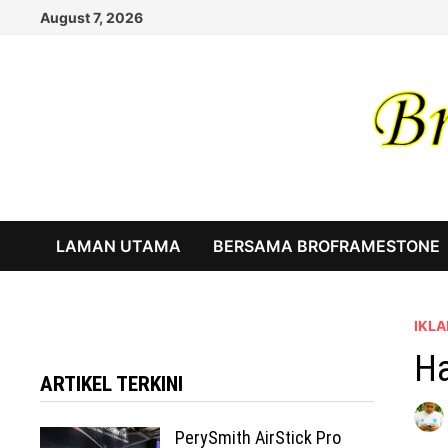
Skip
August 7, 2026
to
content
LAMAN UTAMA
BERSAMA BROFRAMESTONE
IKLA
Ha
ARTIKEL TERKINI
PerySmith AirStick Pro