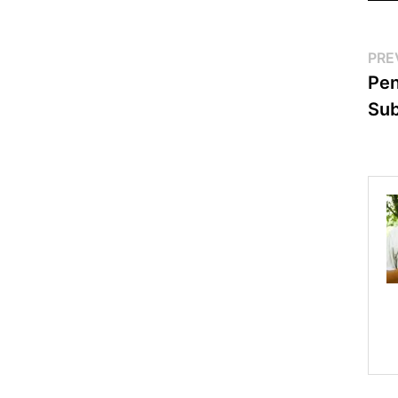
Po
PRE
Pen
na
Su