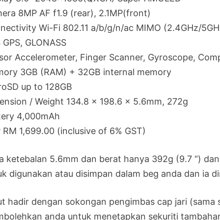
era 8MP AF f1.9 (rear), 2.1MP(front)
nectivity Wi-Fi 802.11 a/b/g/n/ac MIMO (2.4GHz/5GHz
 GPS, GLONASS
sor Accelerometer, Finger Scanner, Gyroscope, Comp
ory 3GB (RAM) + 32GB internal memory
roSD up to 128GB
ension / Weight 134.8 x 198.6 x 5.6mm, 272g
tery 4,000mAh
 RM 1,699.00 (inclusive of 6% GST)
a ketebalan 5.6mm dan berat hanya 392g (9.7 “) dan 
uk digunakan atau disimpan dalam beg anda dan ia 
ut hadir dengan sokongan pengimbas cap jari (sama s
bolehkan anda untuk menetapkan sekuriti tambahan