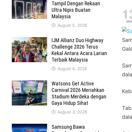
Tampil Dengan Rekaan
1
Ultra Nipis Buatan
Malaysia
SH
August 5, 2026
Sam
IJM Allianz Duo Highway
Challenge 2026 Terus
Gal
Kekal Antara Acara Larian
Terbaik Malaysia
Sam
August 4, 2026
dala
Watsons Get Active
Carnival 2026 Meriahkan
Keb
Stadium Merdeka dengan
Gaya Hidup Sihat
Tab
August 3, 2026
dal
Samsung Bawa