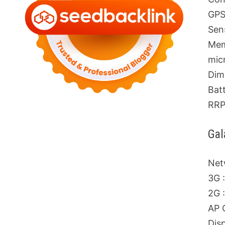
GPS
Sen
Mem
mic
Dim
Bat
RRP
Gal
Net
3G 
2G 
AP 
Dis