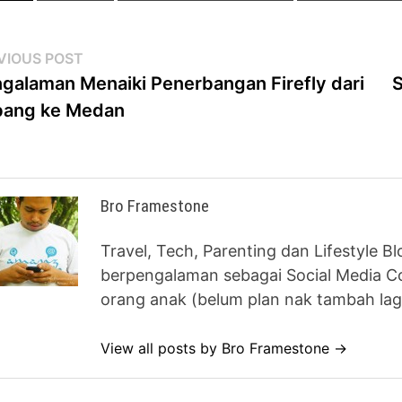
st
Previous
VIOUS POST
post:
galaman Menaiki Penerbangan Firefly dari
S
vigation
bang ke Medan
Bro Framestone
Travel, Tech, Parenting dan Lifestyle B
berpengalaman sebagai Social Media Co
orang anak (belum plan nak tambah lag
View all posts by Bro Framestone →