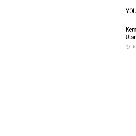
YOU
Kem
Uta
Ju