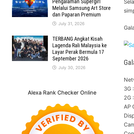
Pengalaman Supergirl
Sel
Melalui Samsung Art Store
sim
dan Paparan Premium
July 31, 2026
Gala
TERBANG Angkat Kisah
Lagenda Rali Malaysia ke
Layar Perak Bermula 17
September 2026
Gal
July 30, 2026
Net
3G 
Alexa Rank Checker Online
2G 
AP 
Dis
Cam
Con