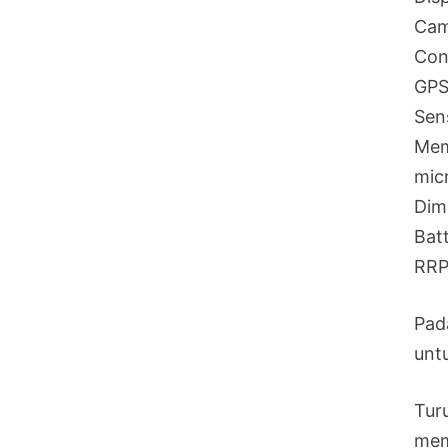
Cam
Con
GPS
Sen
Mem
mic
Dim
Bat
RRP
Pad
unt
Tur
mem