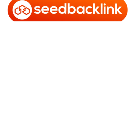
Copyright © 2006 - 2025 Bro Framestone | Owned by
Gabra Media Empire (003752670-X) | Powered by
WordPress
and
Bam
.