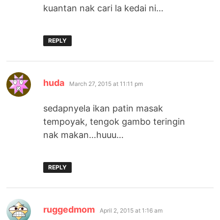
kuantan nak cari la kedai ni…
REPLY
says:
huda
March 27, 2015 at 11:11 pm
sedapnyela ikan patin masak
tempoyak, tengok gambo teringin
nak makan…huuu…
REPLY
says:
ruggedmom
April 2, 2015 at 1:16 am