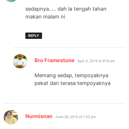
sedapnya….. dah la tengah tahan
makan malam ni
REPLY
says:
Bro Framestone
April 3, 2015 at 9:16 am
Memang sedap, tempoyaknya
pekat dan terasa tempoyaknya
says:
Nurmisnan
June 26, 2015 at 1:33 pm