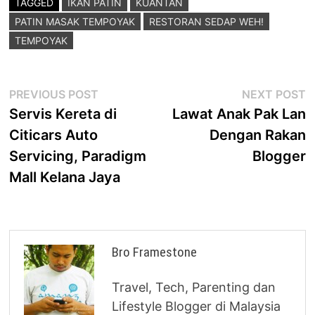
TAGGED
IKAN PATIN
KUANTAN
PATIN MASAK TEMPOYAK
RESTORAN SEDAP WEH!
TEMPOYAK
Post
Previous
N
PREVIOUS POST
NEXT POST
post:
p
Servis Kereta di
Lawat Anak Pak Lan
navigation
Citicars Auto
Dengan Rakan
Servicing, Paradigm
Blogger
Mall Kelana Jaya
Bro Framestone
Travel, Tech, Parenting dan
Lifestyle Blogger di Malaysia