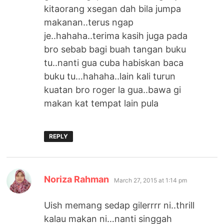
kitaorang xsegan dah bila jumpa
makanan..terus ngap
je..hahaha..terima kasih juga pada
bro sebab bagi buah tangan buku
tu..nanti gua cuba habiskan baca
buku tu…hahaha..lain kali turun
kuatan bro roger la gua..bawa gi
makan kat tempat lain pula
REPLY
says:
Noriza Rahman
March 27, 2015 at 1:14 pm
Uish memang sedap gilerrrr ni..thrill
kalau makan ni…nanti singgah