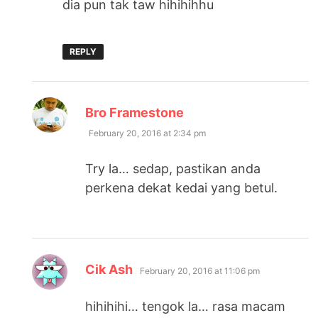
dia pun tak taw hihihihhu
REPLY
says:
Bro Framestone
February 20, 2016 at 2:34 pm
Try la… sedap, pastikan anda
perkena dekat kedai yang betul.
says:
Cik Ash
February 20, 2016 at 11:06 pm
hihihihi… tengok la… rasa macam