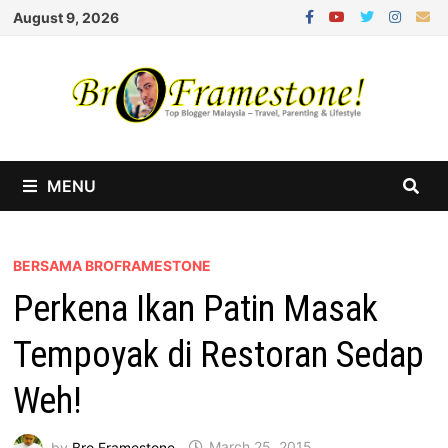
Skip
August 9, 2026
to
content
MENU
BERSAMA BROFRAMESTONE
Perkena Ikan Patin Masak
Tempoyak di Restoran Sedap
Weh!
by
Bro Framestone
March 25, 2015