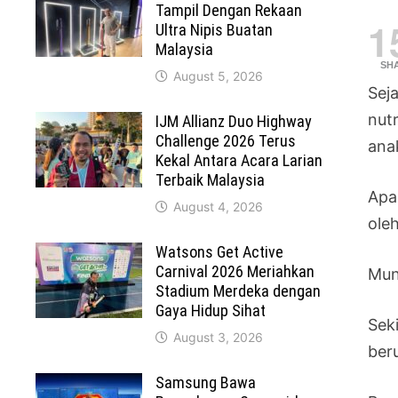
Tampil Dengan Rekaan
1
Ultra Nipis Buatan
Malaysia
SH
August 5, 2026
Sej
nut
IJM Allianz Duo Highway
Challenge 2026 Terus
ana
Kekal Antara Acara Larian
Terbaik Malaysia
Apa
August 4, 2026
ole
Watsons Get Active
Carnival 2026 Meriahkan
Mun
Stadium Merdeka dengan
Gaya Hidup Sihat
Sek
August 3, 2026
ber
Samsung Bawa