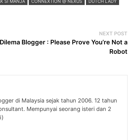
K SI MANJA
CONNEXTION @ NEXUS
DUTCH LADY
Next
NEXT POST
post
Dilema Blogger : Please Prove You’re Not a
Robot
logger di Malaysia sejak tahun 2006. 12 tahun
nsultant. Mempunyai seorang isteri dan 2
i)