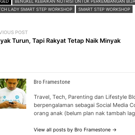
GGED
BENGKEL KEBAIKAN NUTRISI UNTUK PERKEMBANGAN BIJA
TCH LADY SMART STEP WORKSHOP
SMART STEP WORKSHOP
st
Previous
VIOUS POST
post:
yak Turun, Tapi Rakyat Tetap Naik Minyak
vigation
Bro Framestone
Travel, Tech, Parenting dan Lifestyle B
berpengalaman sebagai Social Media Co
orang anak (belum plan nak tambah lag
View all posts by Bro Framestone →