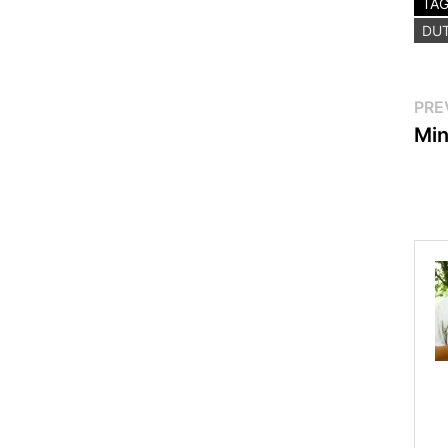
TA
DU
Po
PRE
Min
na