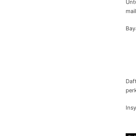
Unt
mai
Bay
Daf
per
Insy