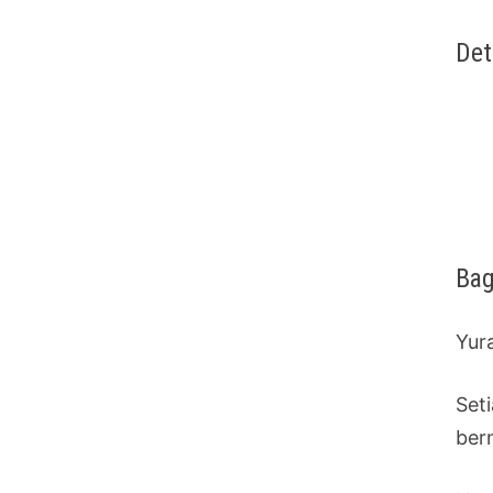
Det
Bag
Yur
Set
ber