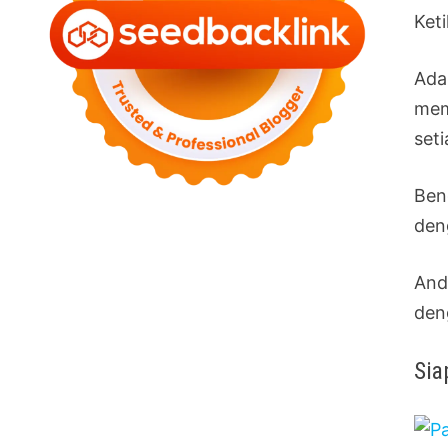
Ket
Ada
mem
seti
Ben
den
And
den
Sia