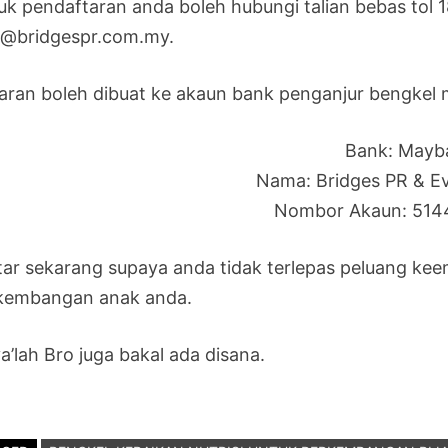
uk pendaftaran anda boleh hubungi talian bebas tol 
l@bridgespr.com.my.
aran boleh dibuat ke akaun bank penganjur bengkel me
Bank: Mayb
Nama: Bridges PR & E
Nombor Akaun: 514
tar sekarang supaya anda tidak terlepas peluang kee
kembangan anak anda.
a’lah Bro juga bakal ada disana.