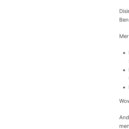
Dis
Ben
Mer
Wow
And
men