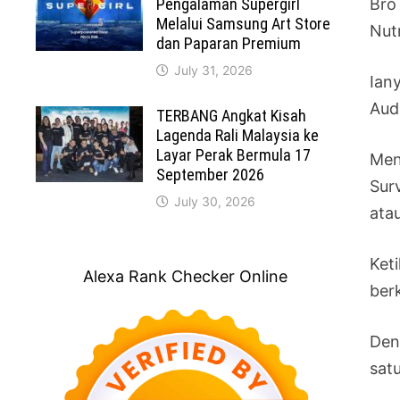
Pengalaman Supergirl
Bro
Melalui Samsung Art Store
Nut
dan Paparan Premium
July 31, 2026
Ian
Aud
TERBANG Angkat Kisah
Lagenda Rali Malaysia ke
Layar Perak Bermula 17
Men
September 2026
Sur
July 30, 2026
ata
Ket
Alexa Rank Checker Online
ber
Den
sat