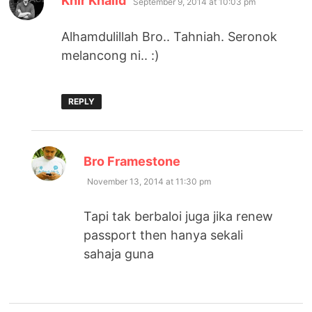
Khir Khalid
September 9, 2014 at 10:03 pm
Alhamdulillah Bro.. Tahniah. Seronok
melancong ni.. :)
REPLY
says:
Bro Framestone
November 13, 2014 at 11:30 pm
Tapi tak berbaloi juga jika renew
passport then hanya sekali
sahaja guna