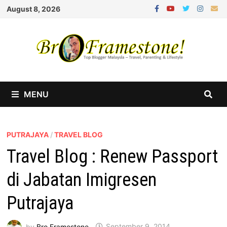
Skip
August 8, 2026
to
content
MENU
PUTRAJAYA
/
TRAVEL BLOG
Travel Blog : Renew Passport
di Jabatan Imigresen
Putrajaya
by
Bro Framestone
September 9, 2014