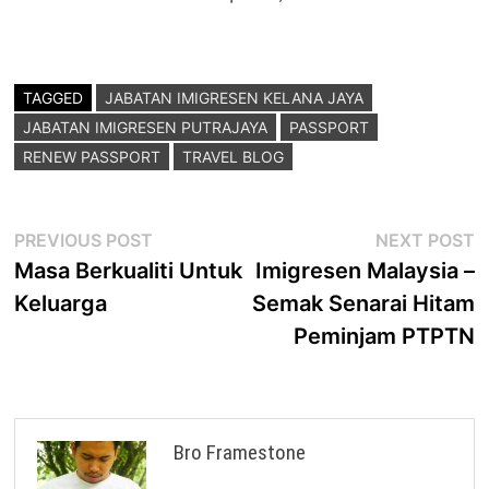
TAGGED
JABATAN IMIGRESEN KELANA JAYA
JABATAN IMIGRESEN PUTRAJAYA
PASSPORT
RENEW PASSPORT
TRAVEL BLOG
Post
Previous
N
PREVIOUS POST
NEXT POST
post:
p
Masa Berkualiti Untuk
Imigresen Malaysia –
navigation
Keluarga
Semak Senarai Hitam
Peminjam PTPTN
Bro Framestone