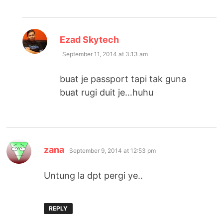
says:
Ezad Skytech
September 11, 2014 at 3:13 am
buat je passport tapi tak guna
buat rugi duit je…huhu
says:
zana
September 9, 2014 at 12:53 pm
Untung la dpt pergi ye..
REPLY