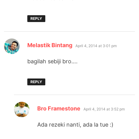
REPLY
says:
Melastik Bintang
April 4, 2014 at 3:01 pm
bagilah sebiji bro….
REPLY
says:
Bro Framestone
April 4, 2014 at 3:52 pm
Ada rezeki nanti, ada la tue :)