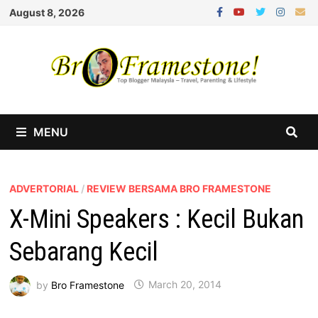
Skip
August 8, 2026
to
content
MENU
ADVERTORIAL
/
REVIEW BERSAMA BRO FRAMESTONE
X-Mini Speakers : Kecil Bukan
Sebarang Kecil
by
Bro Framestone
March 20, 2014