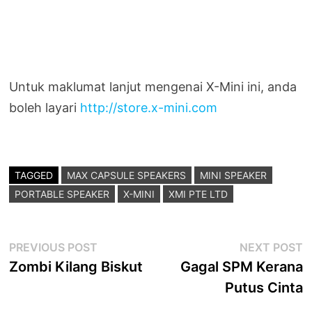
Untuk maklumat lanjut mengenai X-Mini ini, anda
boleh layari
http://store.x-mini.com
TAGGED
MAX CAPSULE SPEAKERS
MINI SPEAKER
PORTABLE SPEAKER
X-MINI
XMI PTE LTD
Post
Previous
N
PREVIOUS POST
NEXT POST
post:
p
Zombi Kilang Biskut
Gagal SPM Kerana
navigation
Putus Cinta