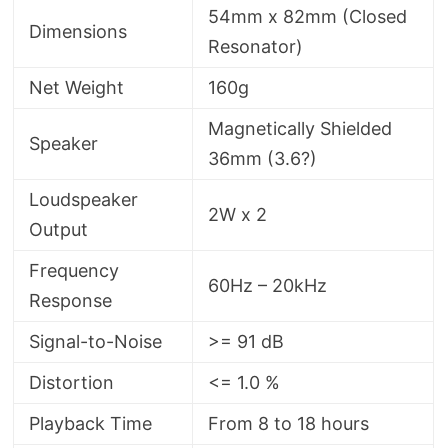
54mm x 82mm (Closed
Dimensions
Resonator)
Net Weight
160g
Magnetically Shielded
Speaker
36mm (3.6?)
Loudspeaker
2W x 2
Output
Frequency
60Hz – 20kHz
Response
Signal-to-Noise
>= 91 dB
Distortion
<= 1.0 %
Playback Time
From 8 to 18 hours