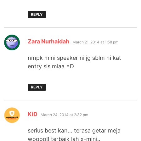
REPLY
says:
Zara Nurhaidah
March 21, 2014 at 1:58 pm
nmpk mini speaker ni jg sblm ni kat
entry sis miaa =D
REPLY
says:
KiD
March 24, 2014 at 2:32 pm
serius best kan… terasa getar meja
woooo!! terbaik lah x-mini..