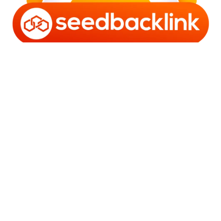
Copyright © 2006 - 2025 Bro Framestone | Owned by
Gabra Media Empire (003752670-X) | Powered by