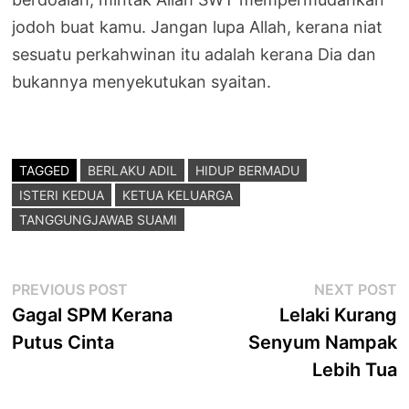
jodoh buat kamu. Jangan lupa Allah, kerana niat
sesuatu perkahwinan itu adalah kerana Dia dan
bukannya menyekutukan syaitan.
TAGGED
BERLAKU ADIL
HIDUP BERMADU
ISTERI KEDUA
KETUA KELUARGA
TANGGUNGJAWAB SUAMI
Post
Previous
N
PREVIOUS POST
NEXT POST
post:
p
Gagal SPM Kerana
Lelaki Kurang
navigation
Putus Cinta
Senyum Nampak
Lebih Tua