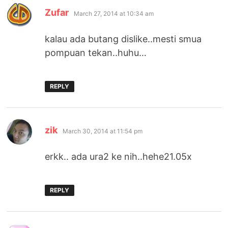
says:
Zufar
March 27, 2014 at 10:34 am
kalau ada butang dislike..mesti smua
pompuan tekan..huhu…
REPLY
says:
zik
March 30, 2014 at 11:54 pm
erkk.. ada ura2 ke nih..hehe21.05x
REPLY