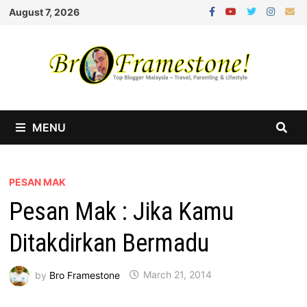
Skip
August 7, 2026
to
content
MENU
PESAN MAK
Pesan Mak : Jika Kamu
Ditakdirkan Bermadu
by
Bro Framestone
March 21, 2014