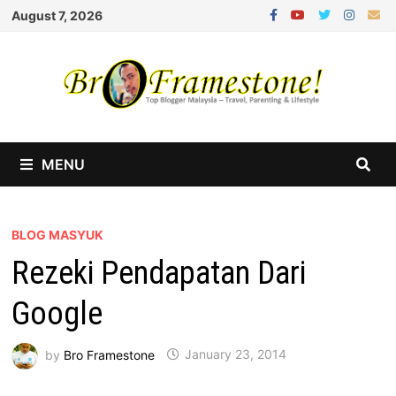
Skip
August 7, 2026
to
content
MENU
BLOG MASYUK
Rezeki Pendapatan Dari
Google
by
Bro Framestone
January 23, 2014