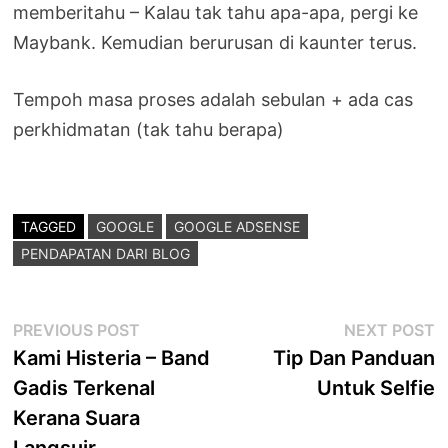
memberitahu – Kalau tak tahu apa-apa, pergi ke
Maybank. Kemudian berurusan di kaunter terus.
Tempoh masa proses adalah sebulan + ada cas
perkhidmatan (tak tahu berapa)
TAGGED
GOOGLE
GOOGLE ADSENSE
PENDAPATAN DARI BLOG
Post
Previous
N
PREVIOUS POST
NEXT POST
post:
p
Kami Histeria – Band
Tip Dan Panduan
navigation
Gadis Terkenal
Untuk Selfie
Kerana Suara
Langsuir