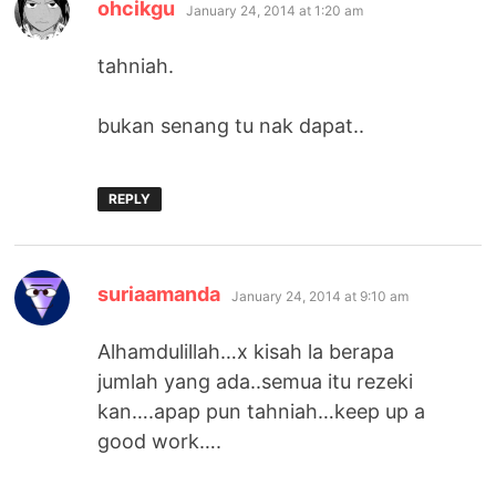
says:
ohcikgu
January 24, 2014 at 1:20 am
tahniah.
bukan senang tu nak dapat..
REPLY
says:
suriaamanda
January 24, 2014 at 9:10 am
Alhamdulillah…x kisah la berapa
jumlah yang ada..semua itu rezeki
kan….apap pun tahniah…keep up a
good work….