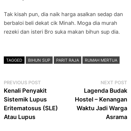
Tak kisah pun, dia naik harga asalkan sedap dan
berbaloi beli dekat cik Minah. Moga dia murah
rezeki dan isteri Bro suka makan bihun sup dia.
TAGGED
BIHUN SUP
PARIT RAJA
RUMAH MERTUA
Post
Previous
N
PREVIOUS POST
NEXT POST
post:
p
Kenali Penyakit
Lagenda Budak
navigation
Sistemik Lupus
Hostel – Kenangan
Eritematosus (SLE)
Waktu Jadi Warga
Atau Lupus
Asrama