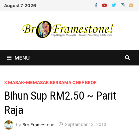
Skip
August 7, 2026
to
content
MENU
X MASAK-MEMASAK BERSAMA CHEF BROF
Bihun Sup RM2.50 ~ Parit
Raja
by
Bro Framestone
September 13, 2013