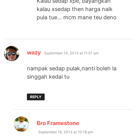
Kalau sedap xpe, bayangkan
kalau xsedap then harga naik
pula tue… mcm mane teu deno
says:
wazy
September 14, 2013 at 11:51 am
nampak sedap pulak,nanti boleh la
singgah kedai tu
REPLY
says:
Bro Framestone
September 16, 2013 at 10:18 pm