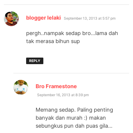
says:
blogger lelaki
September 13, 2013 at 5:57 pm
pergh..nampak sedap bro…lama dah
tak merasa bihun sup
REPLY
says:
Bro Framestone
September 16, 2013 at 8:39 pm
Memang sedap. Paling penting
banyak dan murah :) makan
sebungkus pun dah puas gila…