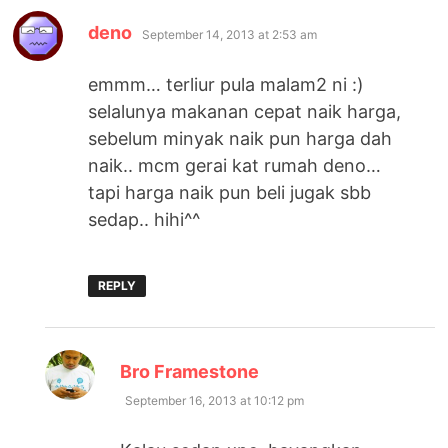
says:
deno
September 14, 2013 at 2:53 am
emmm… terliur pula malam2 ni :)
selalunya makanan cepat naik harga,
sebelum minyak naik pun harga dah
naik.. mcm gerai kat rumah deno…
tapi harga naik pun beli jugak sbb
sedap.. hihi^^
REPLY
says:
Bro Framestone
September 16, 2013 at 10:12 pm