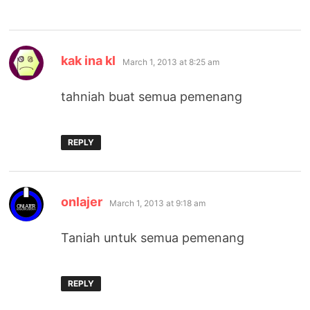
says:
kak ina kl
March 1, 2013 at 8:25 am
tahniah buat semua pemenang
REPLY
says:
onlajer
March 1, 2013 at 9:18 am
Taniah untuk semua pemenang
REPLY