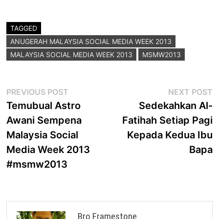
TAGGED
ANUGERAH MALAYSIA SOCIAL MEDIA WEEK 2013
MALAYSIA SOCIAL MEDIA WEEK 2013
MSMW2013
Post
Previous
N
PREVIOUS POST
NEXT POST
post:
p
Temubual Astro
Sedekahkan Al-
navigation
Awani Sempena
Fatihah Setiap Pagi
Malaysia Social
Kepada Kedua Ibu
Media Week 2013
Bapa
#msmw2013
Bro Framestone