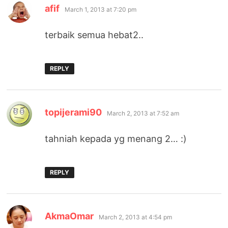
says:
afif
March 1, 2013 at 7:20 pm
terbaik semua hebat2..
REPLY
says:
topijerami90
March 2, 2013 at 7:52 am
tahniah kepada yg menang 2… :)
REPLY
says:
AkmaOmar
March 2, 2013 at 4:54 pm