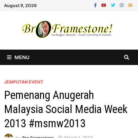
Skip
August 9, 2026
to
content
MENU
JEMPUTAN EVENT
Pemenang Anugerah
Malaysia Social Media Week
2013 #msmw2013
by
Bro Framestone
March 1, 2013