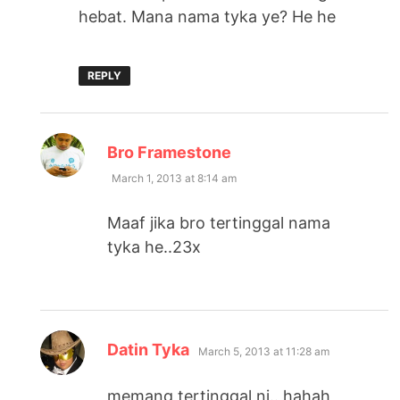
hebat. Mana nama tyka ye? He he
REPLY
says:
Bro Framestone
March 1, 2013 at 8:14 am
Maaf jika bro tertinggal nama
tyka he..23x
says:
Datin Tyka
March 5, 2013 at 11:28 am
memang tertinggal ni.. hahah