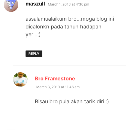
says:
maszull
March 1, 2013 at 4:36 pm
assalamualaikum bro…moga blog ini
dicalonkn pada tahun hadapan
yer…;)
REPLY
says:
Bro Framestone
March 3, 2013 at 11:46 am
Risau bro pula akan tarik diri :)