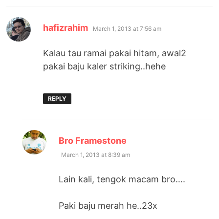
says:
hafizrahim
March 1, 2013 at 7:56 am
Kalau tau ramai pakai hitam, awal2
pakai baju kaler striking..hehe
REPLY
says:
Bro Framestone
March 1, 2013 at 8:39 am
Lain kali, tengok macam bro….
Paki baju merah he..23x