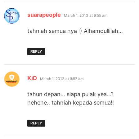
says:
suarapeople
March 1, 2013 at 9:55 am
tahniah semua nya :) Alhamdullilah…
REPLY
says:
KiD
March 1, 2013 at 9:57 am
tahun depan… siapa pulak yea…?
hehehe.. tahniah kepada semua!!
REPLY