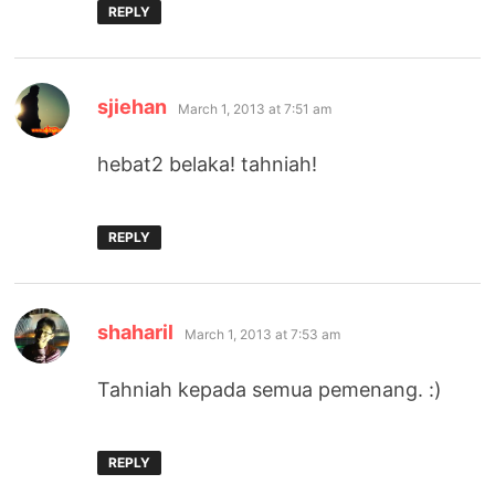
REPLY
says:
sjiehan
March 1, 2013 at 7:51 am
hebat2 belaka! tahniah!
REPLY
says:
shaharil
March 1, 2013 at 7:53 am
Tahniah kepada semua pemenang. :)
REPLY