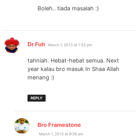
Boleh.. tiada masalah :)
says:
Dr Fuh
March 1, 2013 at 1:32 am
tahniah. Hebat-hebat semua. Next
year kalau bro masuk In Shaa Allah
menang :)
REPLY
says:
Bro Framestone
March 1, 2013 at 8:36 am