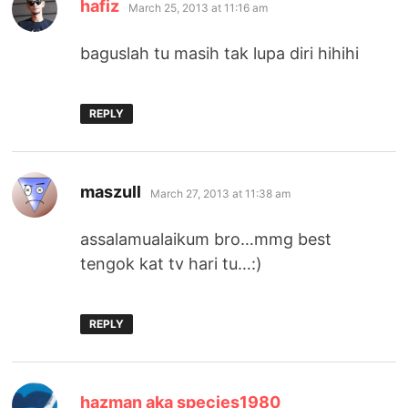
says:
hafiz
March 25, 2013 at 11:16 am
baguslah tu masih tak lupa diri hihihi
REPLY
says:
maszull
March 27, 2013 at 11:38 am
assalamualaikum bro…mmg best
tengok kat tv hari tu…:)
REPLY
says:
hazman aka species1980