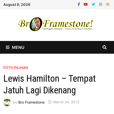
Skip
August 9, 2026
to
content
MENU
FOTO PILIHAN
Lewis Hamilton – Tempat
Jatuh Lagi Dikenang
by
Bro Framestone
March 24, 2013