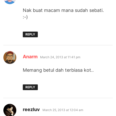
Nak buat macam mana sudah sebati.
:-)
REPLY
says:
Anarm
March 24, 2013 at 11:41 pm
Memang betul dah terbiasa kot..
REPLY
says:
reezluv
March 25, 2013 at 12:04 am