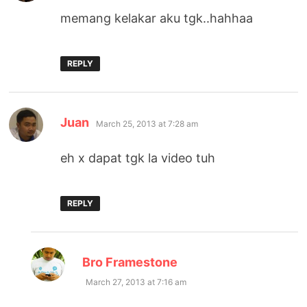
memang kelakar aku tgk..hahhaa
REPLY
says:
Juan
March 25, 2013 at 7:28 am
eh x dapat tgk la video tuh
REPLY
says:
Bro Framestone
March 27, 2013 at 7:16 am