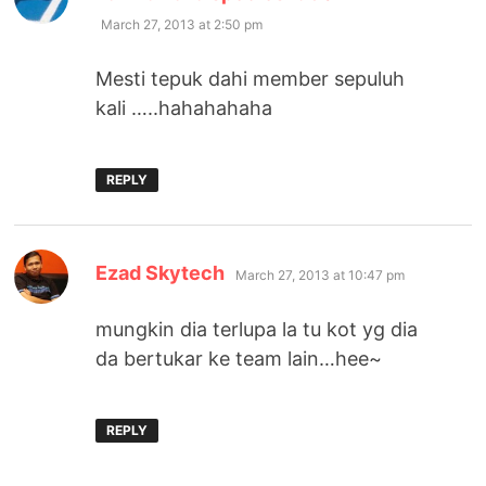
March 27, 2013 at 2:50 pm
Mesti tepuk dahi member sepuluh
kali …..hahahahaha
REPLY
says:
Ezad Skytech
March 27, 2013 at 10:47 pm
mungkin dia terlupa la tu kot yg dia
da bertukar ke team lain…hee~
REPLY