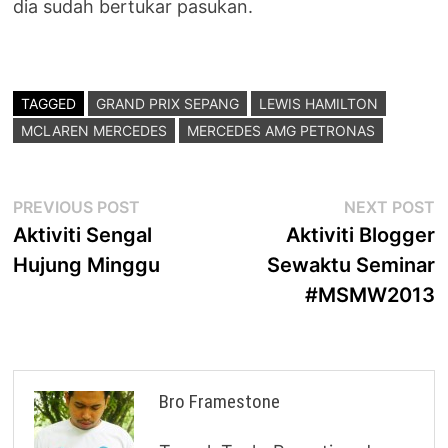
dia sudah bertukar pasukan.
TAGGED
GRAND PRIX SEPANG
LEWIS HAMILTON
MCLAREN MERCEDES
MERCEDES AMG PETRONAS
Post
Previous
N
PREVIOUS POST
NEXT POST
post:
p
Aktiviti Sengal
Aktiviti Blogger
navigation
Hujung Minggu
Sewaktu Seminar
#MSMW2013
Bro Framestone