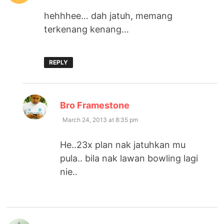
hehhhee… dah jatuh, memang
terkenang kenang…
REPLY
says:
Bro Framestone
March 24, 2013 at 8:35 pm
He..23x plan nak jatuhkan mu
pula.. bila nak lawan bowling lagi
nie..