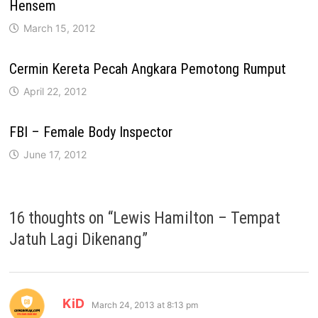
Hensem
March 15, 2012
Cermin Kereta Pecah Angkara Pemotong Rumput
April 22, 2012
FBI – Female Body Inspector
June 17, 2012
16 thoughts on “
Lewis Hamilton – Tempat
Jatuh Lagi Dikenang
”
says:
KiD
March 24, 2013 at 8:13 pm