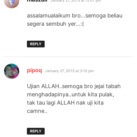
January 27, 2013 at 12:07 pm
assalamualaikum bro…semoga beliau
segera sembuh yer…:(
REPLY
says:
pipoq
January 27, 2013 at 3:10 pm
Ujian ALLAH..semoga bro jejai tabah
menghadapinya..untuk kita pulak,
tak tau lagi ALLAH nak uji kita
camne..
REPLY