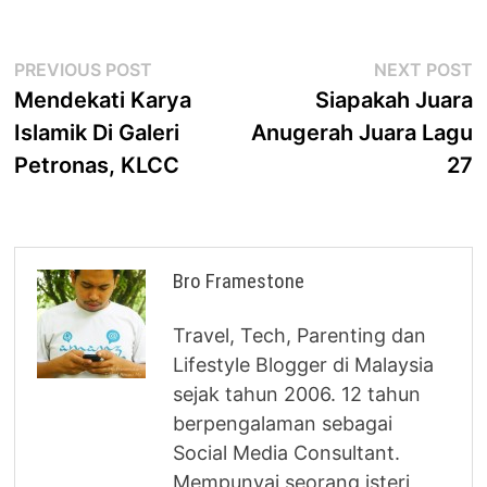
Post
Previous
N
PREVIOUS POST
NEXT POST
post:
p
Mendekati Karya
Siapakah Juara
navigation
Islamik Di Galeri
Anugerah Juara Lagu
Petronas, KLCC
27
Bro Framestone
Travel, Tech, Parenting dan
Lifestyle Blogger di Malaysia
sejak tahun 2006. 12 tahun
berpengalaman sebagai
Social Media Consultant.
Mempunyai seorang isteri