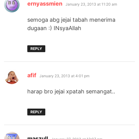
says:
ernyassmien
January 23, 2013 at 11:20 am
semoga abg jejai tabah menerima
dugaan :) INsyaAllah
REPLY
says:
afif
January 23, 2013 at 4:01 pm
harap bro jejai xpatah semangat..
REPLY
says:
maszull