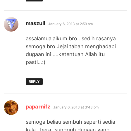
says:
maszull
January 6, 2013 at 2:59 pm
assalamualaikum bro…sedih rasanya
semoga bro Jejai tabah menghadapi
dugaan ini ….ketentuan Allah itu
pasti…:(
REPLY
says:
papa mifz
January 6, 2013 at 3:43 pm
semoga beliau sembuh seperti sedia
kala…berat sungguh dugaan yang