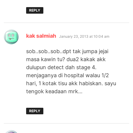
REPLY
says:
kak salmiah
January 23, 2013 at 10:04 am
sob..sob..sob..dpt tak jumpa jejai
masa kawin tu? dua2 kakak akk
dulupun detect dah stage 4.
menjaganya di hospital walau 1/2
hari, 1 kotak tisu akk habiskan. sayu
tengok keadaan mrk…
REPLY