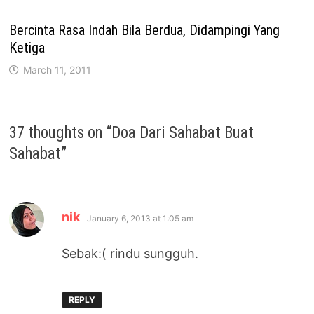
Bercinta Rasa Indah Bila Berdua, Didampingi Yang
Ketiga
March 11, 2011
37 thoughts on “
Doa Dari Sahabat Buat
Sahabat
”
says:
nik
January 6, 2013 at 1:05 am
Sebak:( rindu sungguh.
REPLY