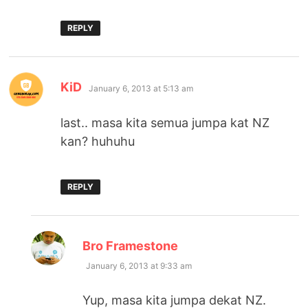
REPLY
says:
KiD
January 6, 2013 at 5:13 am
last.. masa kita semua jumpa kat NZ
kan? huhuhu
REPLY
says:
Bro Framestone
January 6, 2013 at 9:33 am
Yup, masa kita jumpa dekat NZ.