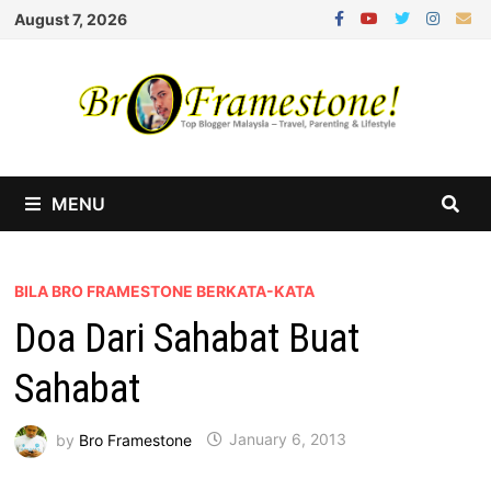
Skip
August 7, 2026
to
content
MENU
BILA BRO FRAMESTONE BERKATA-KATA
Doa Dari Sahabat Buat
Sahabat
by
Bro Framestone
January 6, 2013