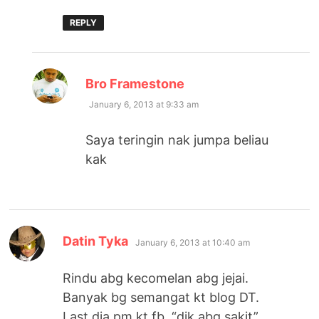
REPLY
says:
Bro Framestone
January 6, 2013 at 9:33 am
Saya teringin nak jumpa beliau
kak
says:
Datin Tyka
January 6, 2013 at 10:40 am
Rindu abg kecomelan abg jejai.
Banyak bg semangat kt blog DT.
Last dia pm kt fb, “dik,abg sakit”