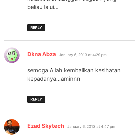
beliau lalui…
REPLY
says:
Dkna Abza
January 6, 2013 at 4:29 pm
semoga Allah kembalikan kesihatan
kepadanya…aminnn
REPLY
says:
Ezad Skytech
January 6, 2013 at 4:47 pm