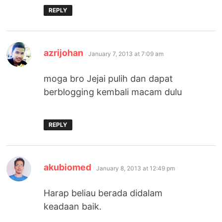
REPLY
says:
azrijohan
January 7, 2013 at 7:09 am
moga bro Jejai pulih dan dapat
berblogging kembali macam dulu
REPLY
says:
akubiomed
January 8, 2013 at 12:49 pm
Harap beliau berada didalam
keadaan baik.