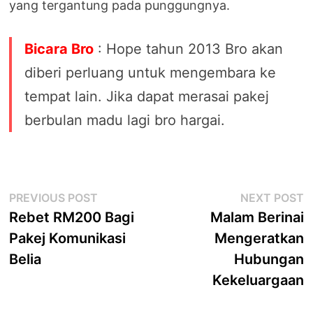
yang tergantung pada punggungnya.
Bicara Bro
: Hope tahun 2013 Bro akan
diberi perluang untuk mengembara ke
tempat lain. Jika dapat merasai pakej
berbulan madu lagi bro hargai.
Post
Previous
N
PREVIOUS POST
NEXT POST
post:
p
Rebet RM200 Bagi
Malam Berinai
navigation
Pakej Komunikasi
Mengeratkan
Belia
Hubungan
Kekeluargaan