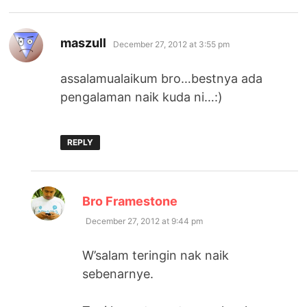
says:
maszull
December 27, 2012 at 3:55 pm
assalamualaikum bro…bestnya ada
pengalaman naik kuda ni…:)
REPLY
says:
Bro Framestone
December 27, 2012 at 9:44 pm
W’salam teringin nak naik
sebenarnye.