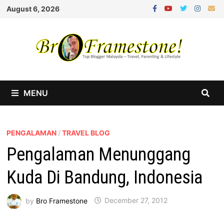
Skip
August 6, 2026
to
content
MENU
PENGALAMAN
/
TRAVEL BLOG
Pengalaman Menunggang
Kuda Di Bandung, Indonesia
by
Bro Framestone
December 27, 2012