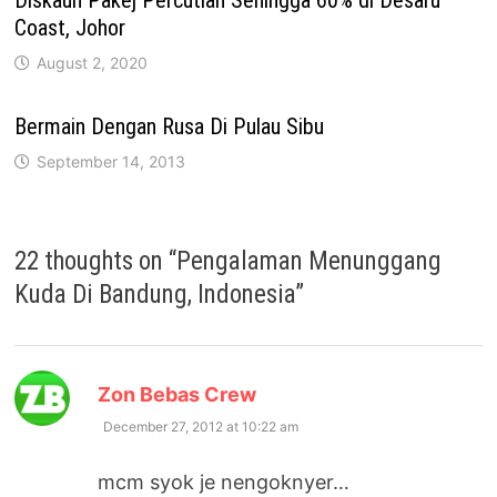
Diskaun Pakej Percutian Sehingga 60% di Desaru
Coast, Johor
August 2, 2020
Bermain Dengan Rusa Di Pulau Sibu
September 14, 2013
22 thoughts on “
Pengalaman Menunggang
Kuda Di Bandung, Indonesia
”
says:
Zon Bebas Crew
December 27, 2012 at 10:22 am
mcm syok je nengoknyer…