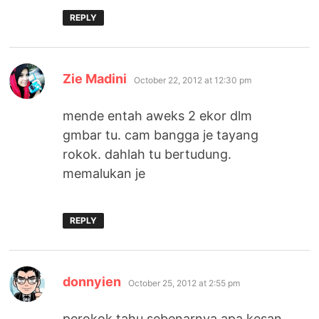
REPLY
says:
Zie Madini
October 22, 2012 at 12:30 pm
mende entah aweks 2 ekor dlm
gmbar tu. cam bangga je tayang
rokok. dahlah tu bertudung.
memalukan je
REPLY
says:
donnyien
October 25, 2012 at 2:55 pm
perokok tahu sebenarnya apa kesan