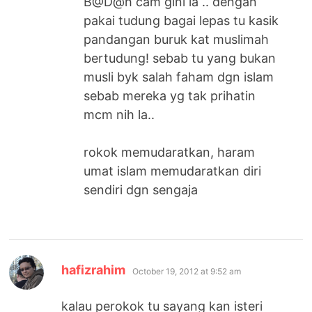
B@D@h cam gini la .. dengan
pakai tudung bagai lepas tu kasik
pandangan buruk kat muslimah
bertudung! sebab tu yang bukan
musli byk salah faham dgn islam
sebab mereka yg tak prihatin
mcm nih la..
rokok memudaratkan, haram
umat islam memudaratkan diri
sendiri dgn sengaja
says:
hafizrahim
October 19, 2012 at 9:52 am
kalau perokok tu sayang kan isteri