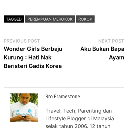
TAGGED
PEREMPUAN MEROKOK
ROKOK
Post
Previous
N
PREVIOUS POST
NEXT POST
post:
p
Wonder Girls Berbaju
Aku Bukan Bapa
navigation
Kurung : Hati Nak
Ayam
Beristeri Gadis Korea
Bro Framestone
Travel, Tech, Parenting dan
Lifestyle Blogger di Malaysia
sejak tahun 2006. 12 tahun