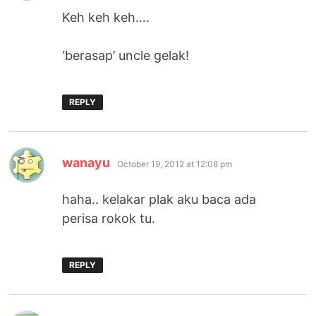
Keh keh keh….
‘berasap’ uncle gelak!
REPLY
says:
wanayu
October 19, 2012 at 12:08 pm
haha.. kelakar plak aku baca ada
perisa rokok tu.
REPLY