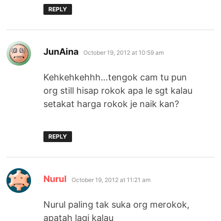
REPLY
says:
JunAina
October 19, 2012 at 10:59 am
Kehkehkehhh…tengok cam tu pun
org still hisap rokok apa le sgt kalau
setakat harga rokok je naik kan?
REPLY
says:
Nurul
October 19, 2012 at 11:21 am
Nurul paling tak suka org merokok,
apatah lagi kalau