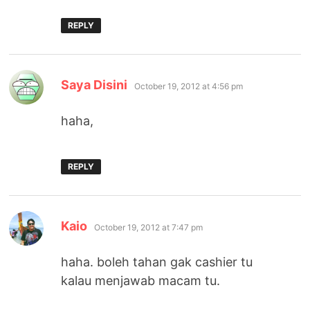
REPLY
says:
Saya Disini
October 19, 2012 at 4:56 pm
haha,
REPLY
says:
Kaio
October 19, 2012 at 7:47 pm
haha. boleh tahan gak cashier tu
kalau menjawab macam tu.