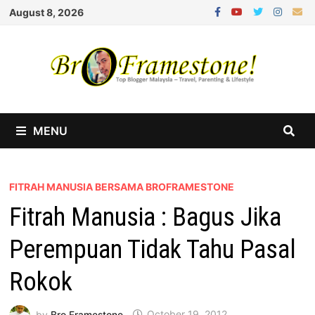
Skip
August 8, 2026
to
content
MENU
FITRAH MANUSIA BERSAMA BROFRAMESTONE
Fitrah Manusia : Bagus Jika
Perempuan Tidak Tahu Pasal
Rokok
by
Bro Framestone
October 19, 2012