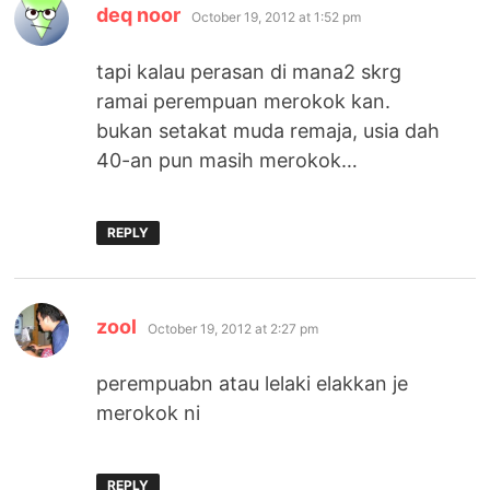
says:
deq noor
October 19, 2012 at 1:52 pm
tapi kalau perasan di mana2 skrg
ramai perempuan merokok kan.
bukan setakat muda remaja, usia dah
40-an pun masih merokok…
REPLY
says:
zool
October 19, 2012 at 2:27 pm
perempuabn atau lelaki elakkan je
merokok ni
REPLY