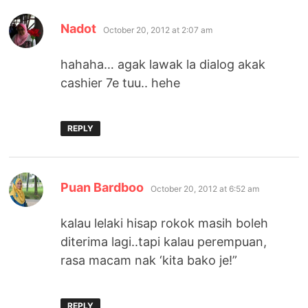
says:
Nadot
October 20, 2012 at 2:07 am
hahaha… agak lawak la dialog akak
cashier 7e tuu.. hehe
REPLY
says:
Puan Bardboo
October 20, 2012 at 6:52 am
kalau lelaki hisap rokok masih boleh
diterima lagi..tapi kalau perempuan,
rasa macam nak ‘kita bako je!”
REPLY