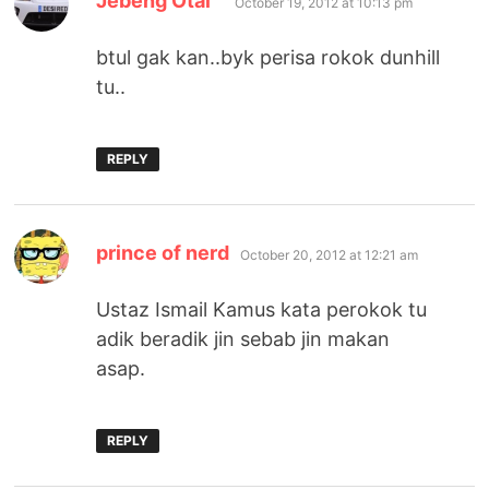
Jebeng Otai™
October 19, 2012 at 10:13 pm
btul gak kan..byk perisa rokok dunhill
tu..
REPLY
says:
prince of nerd
October 20, 2012 at 12:21 am
Ustaz Ismail Kamus kata perokok tu
adik beradik jin sebab jin makan
asap.
REPLY