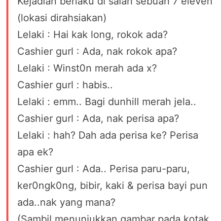
Kejadian berlaku di salah sebuah 7 eleven
(lokasi dirahsiakan)
Lelaki : Hai kak long, rokok ada?
Cashier gurl : Ada, nak rokok apa?
Lelaki : Winst0n merah ada x?
Cashier gurl : habis..
Lelaki : emm.. Bagi dunhill merah jela..
Cashier gurl : Ada, nak perisa apa?
Lelaki : hah? Dah ada perisa ke? Perisa
apa ek?
Cashier gurl : Ada.. Perisa paru-paru,
ker0ngk0ng, bibir, kaki & perisa bayi pun
ada..nak yang mana?
(Sambil menunjukkan gambar pada kotak