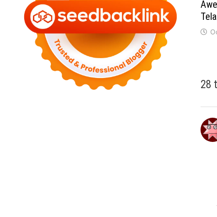
Awe
Tela
O
28 