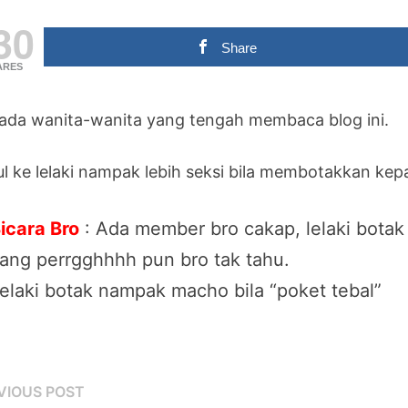
30
Share
ARES
ada wanita-wanita yang tengah membaca blog ini.
ul ke lelaki nampak lebih seksi bila membotakkan kep
icara Bro
: Ada member bro cakap, lelaki botak
ang perrgghhhh pun bro tak tahu.
elaki botak nampak macho bila “poket tebal”
st
Previous
VIOUS POST