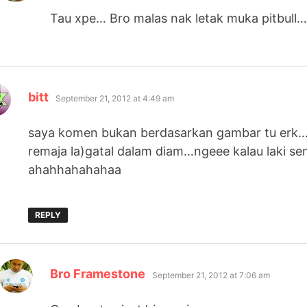
Tau xpe… Bro malas nak letak muka pitbull
says:
bitt
September 21, 2012 at 4:49 am
saya komen bukan berdasarkan gambar tu erk…l
remaja la)gatal dalam diam…ngeee kalau laki sen
ahahhahahahaa
REPLY
says:
Bro Framestone
September 21, 2012 at 7:06 am