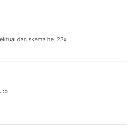
.
ektual dan skema he..23x
. :p