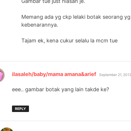
Gambar tue just hiasan je.
Memang ada yg ckp lelaki botak seorang yg 
kebenarannya.
Tajam ek, kena cukur selalu la mcm tue
says:
ilasaleh/baby/mama amana&arief
September 21, 2012
eee.. gambar botak yang lain takde ke?
REPLY