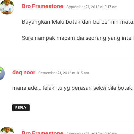
says:
Bro Framestone
September 21, 2012 at 9:17 am
Bayangkan lelaki botak dan bercermin mata
Sure nampak macam dia seorang yang intell
says:
deq noor
September 21, 2012 at 1:15 am
mana ade… lelaki tu yg perasan seksi bila botak.
REPLY
says:
Bro Framestone
September 21, 2012 at 9:18 am