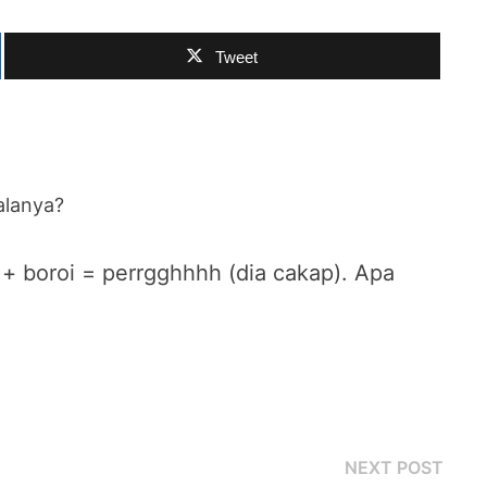
Tweet
alanya?
 + boroi = perrgghhhh (dia cakap). Apa
Next
NEXT POST