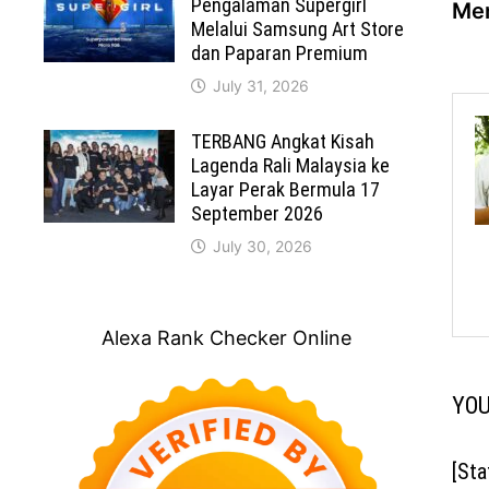
Pengalaman Supergirl
Men
na
Melalui Samsung Art Store
dan Paparan Premium
July 31, 2026
TERBANG Angkat Kisah
Lagenda Rali Malaysia ke
Layar Perak Bermula 17
September 2026
July 30, 2026
Alexa Rank Checker Online
YOU
[St