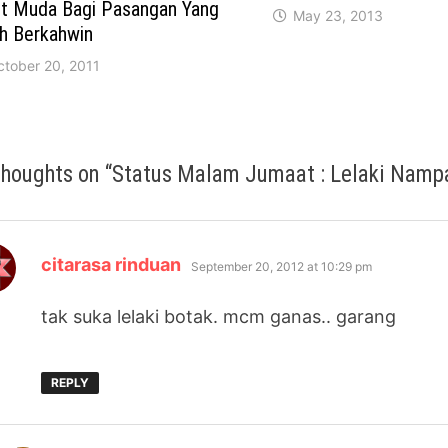
t Muda Bagi Pasangan Yang
May 23, 2013
h Berkahwin
ctober 20, 2011
thoughts on “
Status Malam Jumaat : Lelaki Nampa
says:
citarasa rinduan
September 20, 2012 at 10:29 pm
tak suka lelaki botak. mcm ganas.. garang
REPLY