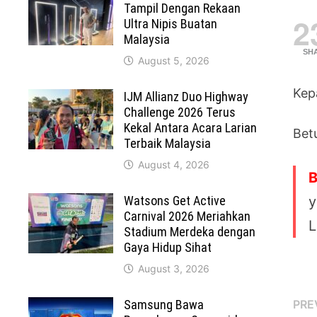
Tampil Dengan Rekaan
2
Ultra Nipis Buatan
Malaysia
SH
August 5, 2026
Kep
IJM Allianz Duo Highway
Challenge 2026 Terus
Kekal Antara Acara Larian
Bet
Terbaik Malaysia
August 4, 2026
B
Watsons Get Active
y
Carnival 2026 Meriahkan
L
Stadium Merdeka dengan
Gaya Hidup Sihat
August 3, 2026
Po
Samsung Bawa
PRE