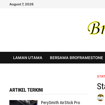
Skip
August 7, 2026
to
content
LAMAN UTAMA
BERSAMA BROFRAMESTONE
STA
St
ARTIKEL TERKINI
PerySmith AirStick Pro