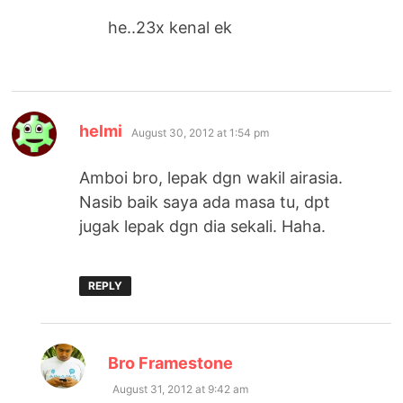
he..23x kenal ek
says:
helmi
August 30, 2012 at 1:54 pm
Amboi bro, lepak dgn wakil airasia.
Nasib baik saya ada masa tu, dpt
jugak lepak dgn dia sekali. Haha.
REPLY
says:
Bro Framestone
August 31, 2012 at 9:42 am