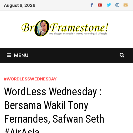
Skip
August 6, 2026
to
content
MENU
#WORDLESSWEDNESDAY
WordLess Wednesday :
Bersama Wakil Tony
Fernandes, Safwan Seth
#AirAsia