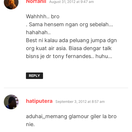
Norfanil
August 31, 2012 at 9:47 am
Wahhhh.. bro
. Sama hensem ngan org sebelah…
hahahah..
Best ni kalau ada peluang jumpa dgn
org kuat air asia. Biasa dengar talk
bisns je dr tony fernandes.. huhu…
REPLY
says:
hatiputera
September 3, 2012 at 8:57 am
aduhai,,memang glamour giler la bro
nie.