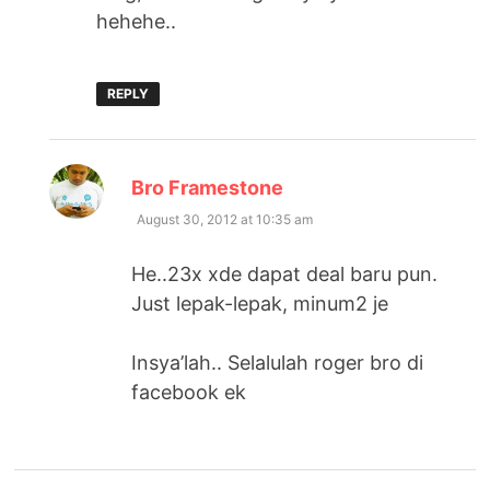
hehehe..
REPLY
says:
Bro Framestone
August 30, 2012 at 10:35 am
He..23x xde dapat deal baru pun.
Just lepak-lepak, minum2 je
Insya’lah.. Selalulah roger bro di
facebook ek