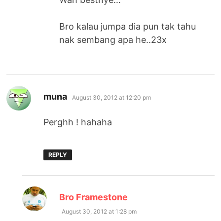
Bro kalau jumpa dia pun tak tahu
nak sembang apa he..23x
says:
muna
August 30, 2012 at 12:20 pm
Perghh ! hahaha
REPLY
says:
Bro Framestone
August 30, 2012 at 1:28 pm