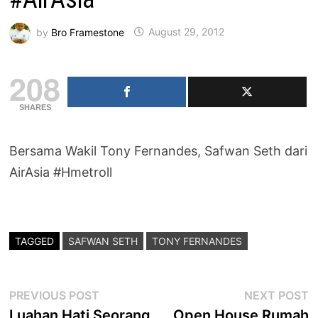
by
Bro Framestone
August 29, 2012
208
SHARES
Bersama Wakil Tony Fernandes, Safwan Seth dari
AirAsia #Hmetroll
TAGGED
SAFWAN SETH
TONY FERNANDES
Post
Previous
N
PREVIOUS POST
NEXT POST
post:
p
Luahan Hati Seorang
Open House Rumah