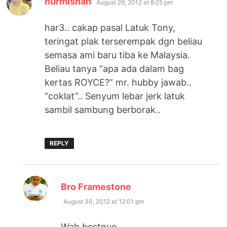
nurmisnan
August 29, 2012 at 8:25 pm
har3.. cakap pasal Latuk Tony,
teringat plak terserempak dgn beliau
semasa ami baru tiba ke Malaysia.
Beliau tanya “apa ada dalam bag
kertas ROYCE?” mr. hubby jawab..
“coklat”.. Senyum lebar jerk latuk
sambil sambung berborak..
REPLY
says:
Bro Framestone
August 30, 2012 at 12:01 pm
Wah bestnye…